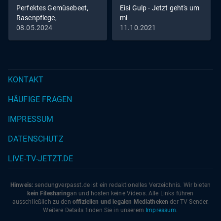
Perfektes Gemüsebeet,
Eisi Gulp - Jetzt geht's um
besondere Team zu einem Spiel und lernt dabei, wie
Rasenpflege,
mi
wichtig das Blutzuckermanagement beim Sport ist, ob
Bodendämpfer
08.05.2024
11.10.2021
man mit Insulinpumpe Fußballspielen kann, warum am
Spielfeldrand auch eine Diabetesberaterin steht und
weshalb bei diesem einzigartigen Sportverein nicht nur
die Tore zählen…
KONTAKT
HÄUFIGE FRAGEN
IMPRESSUM
DATENSCHUTZ
LIVE-TV-JETZT.DE
Hinweis:
sendungverpasst.
de
ist ein redaktionelles Verzeichnis. Wir bieten
kein Filesharing
an und hosten keine Videos. Alle Links führen
ausschließlich zu den
offiziellen und legalen Mediatheken
der TV-Sender.
Weitere Details finden Sie in unserem
Impressum
.