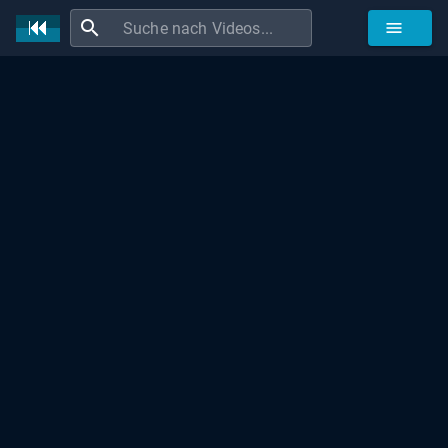
search
menu