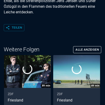
Ende, als die Streifenpolizisten Jens Jensen und Süher
Özlügül in den Flammen des traditionellen Feuers eine
Leiche entdecken.
share
TEILEN
Weitere Folgen
ALLE ANZEIGEN
89
min
89
min
ZDF
ZDF
Friesland
Friesland