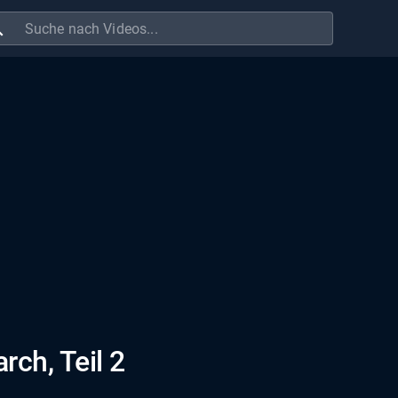
ch
rch, Teil 2