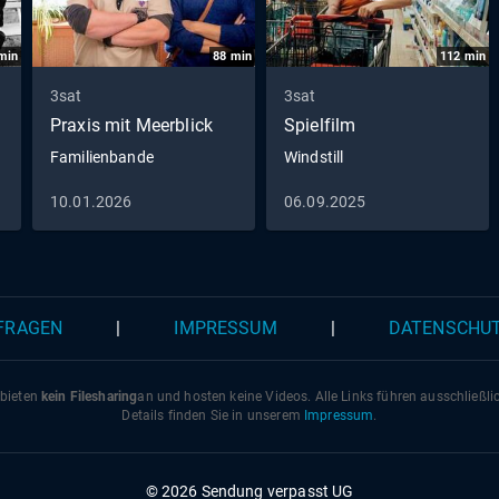
min
88
min
112
min
3sat
3sat
Praxis mit Meerblick
Spielfilm
Familienbande
Windstill
10.01.2026
06.09.2025
 FRAGEN
|
IMPRESSUM
|
DATENSCHU
 bieten
kein Filesharing
an und hosten keine Videos. Alle Links führen ausschließl
Details finden Sie in unserem
Impressum
.
© 2026 Sendung verpasst UG