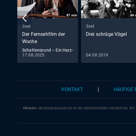
87
min
84
3sat
3sat
Der Fernsehfilm der
Drei schräge Vögel
Woche
Schattengrund – Ein Harz-
17.08.2025
04.08.2019
Thriller
KONTAKT
|
HÄUFIGE
Hinweis:
sendungverpasst.
de
ist ein redaktionelles Verzeichnis. Wir