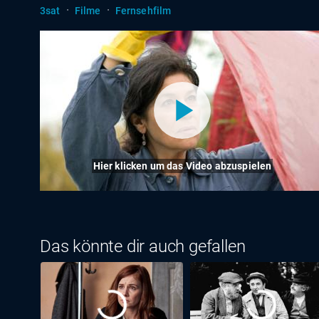
·
·
3sat
Filme
Fernsehfilm
Hier klicken um das Video abzuspielen
Das könnte dir auch gefallen