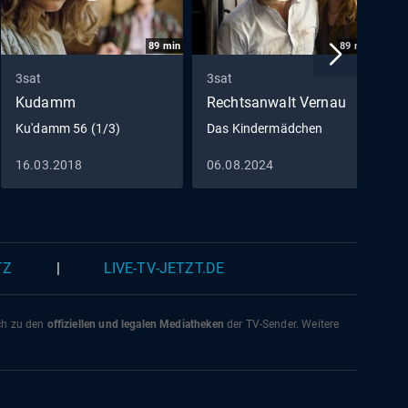
89
min
89
min
3sat
3sat
3
Kudamm
Rechtsanwalt Vernau
H
Ku'damm 56 (1/3)
Das Kindermädchen
W
16.03.2018
06.08.2024
1
TZ
|
LIVE-TV-JETZT.DE
ich zu den
offiziellen und legalen Mediatheken
der TV-Sender. Weitere