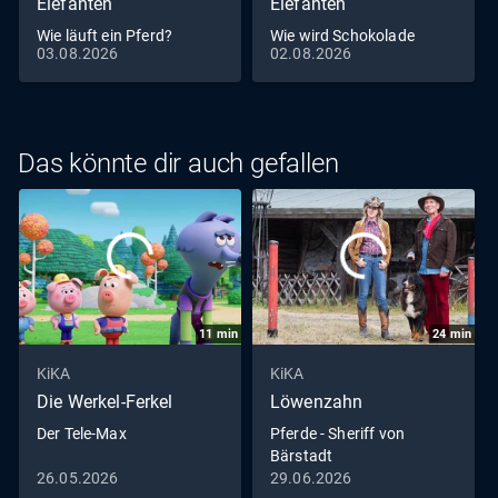
Elefanten
Elefanten
Wie läuft ein Pferd?
Wie wird Schokolade
03.08.2026
02.08.2026
gemacht?
Das könnte dir auch gefallen
11
min
24
min
KiKA
KiKA
Die Werkel-Ferkel
Löwenzahn
Der Tele-Max
Pferde - Sheriff von
Bärstadt
26.05.2026
29.06.2026