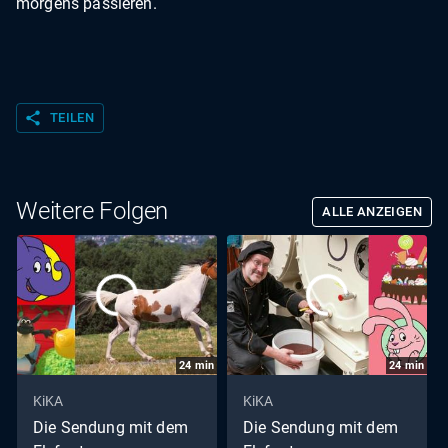
morgens passieren.
share
TEILEN
Weitere Folgen
ALLE ANZEIGEN
24
min
24
min
KiKA
KiKA
Die Sendung mit dem
Die Sendung mit dem