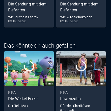
Die Sendung mit dem
Die Sendung mit dem
Elefanten
Elefanten
Wie läuft ein Pferd?
Wie wird Schokolade
03.08.2026
02.08.2026
gemacht?
Das könnte dir auch gefallen
11
min
24
min
KiKA
KiKA
Die Werkel-Ferkel
Löwenzahn
Der Tele-Max
Pferde - Sheriff von
Bärstadt