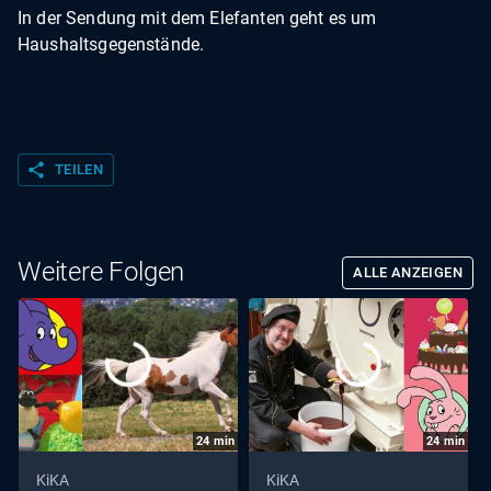
In der Sendung mit dem Elefanten geht es um
Haushaltsgegenstände.
share
TEILEN
Weitere Folgen
ALLE ANZEIGEN
24
min
24
min
KiKA
KiKA