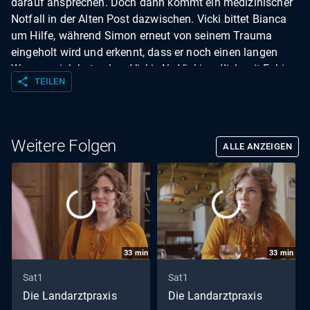
darauf ansprechen. Doch dann kommt ein medizinischer
Notfall in der Alten Post dazwischen. Vicki bittet Bianca
um Hilfe, während Simon erneut von seinem Trauma
eingeholt wird und erkennt, dass er noch einen langen
Weg vor sich hat - ohne Vicki. Als Vicki endlich mit Fabian
share
TEILEN
sprechen kann, ist sie schockiert, dass er glaubt, Vicki
habe noch Gefühle für Simon.
Weitere Folgen
ALLE ANZEIGEN
33
min
33
min
Sat1
Sat1
Die Landarztpraxis
Die Landarztpraxis