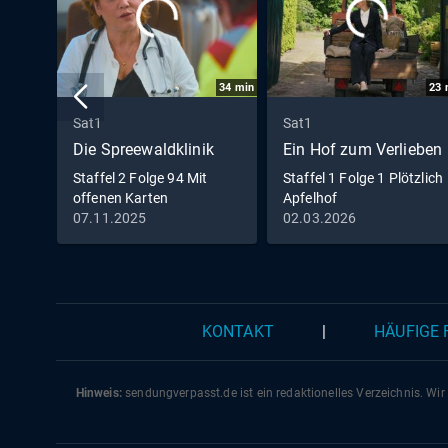
34
min
23
Sat1
Sat1
Die Spreewaldklinik
Ein Hof zum Verlieben
Staffel 2 Folge 94 Mit
Staffel 1 Folge 1 Plötzlich
offenen Karten
Apfelhof
07.11.2025
02.03.2026
KONTAKT
|
HÄUFIGE
Hinweis:
sendungverpasst.
de
ist ein redaktionelles Verzeichnis. Wir