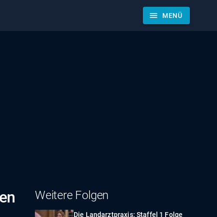
menu
MENÜ
ßen
Weitere Folgen
Die Landarztpraxis: Staffel 1 Folge