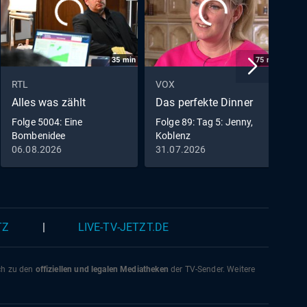
35
min
75
min
RTL
VOX
B
Alles was zählt
Das perfekte Dinner
U
Folge 5004: Eine
Folge 89: Tag 5: Jenny,
D
Bombenidee
Koblenz
B
W
06.08.2026
31.07.2026
2
TZ
|
LIVE-TV-JETZT.DE
ich zu den
offiziellen und legalen Mediatheken
der TV-Sender. Weitere