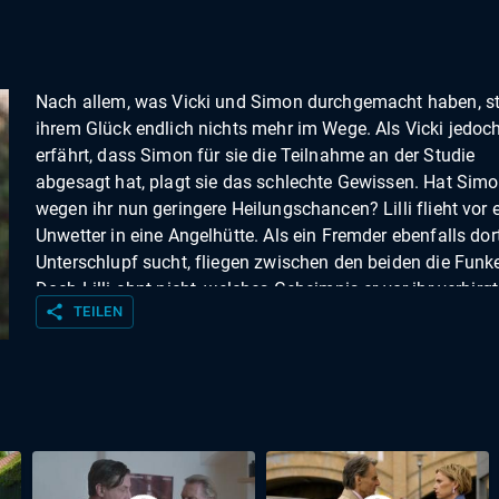
Nach allem, was Vicki und Simon durchgemacht haben, s
ihrem Glück endlich nichts mehr im Wege. Als Vicki jedoc
erfährt, dass Simon für sie die Teilnahme an der Studie
abgesagt hat, plagt sie das schlechte Gewissen. Hat Sim
wegen ihr nun geringere Heilungschancen? Lilli flieht vor
Unwetter in eine Angelhütte. Als ein Fremder ebenfalls dor
Unterschlupf sucht, fliegen zwischen den beiden die Funk
Doch Lilli ahnt nicht, welches Geheimnis er vor ihr verbirgt
share
TEILEN