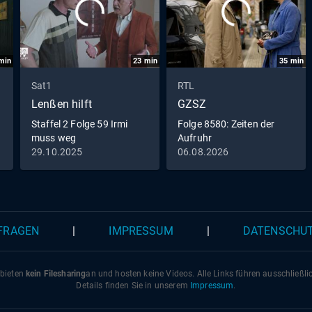
min
23
min
35
min
Sat1
RTL
Lenßen hilft
GZSZ
Staffel 2 Folge 59 Irmi
Folge 8580: Zeiten der
muss weg
Aufruhr
29.10.2025
06.08.2026
 FRAGEN
|
IMPRESSUM
|
DATENSCHU
 bieten
kein Filesharing
an und hosten keine Videos. Alle Links führen ausschließl
Details finden Sie in unserem
Impressum
.