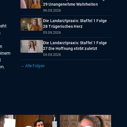
29 Unangenehme Wahrheiten
06.08.2026
Die Landarztpraxis: Staffel 1 Folge
teht
28 Trügerisches Herz
h
05.08.2026
Die Landarztpraxis: Staffel 1 Folge
on
27 Die Hoffnung stirbt zuletzt
 einem
04.08.2026
t
→ Alle Folgen
en.
.