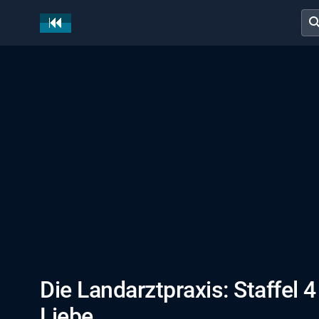
sear
Die Landarztpraxis: Staffel 
Liebe