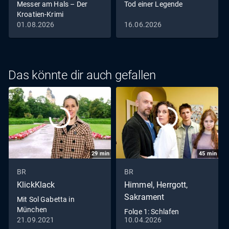
Messer am Hals – Der
Tod einer Legende
inszeniert hat, um weitere Morde begehen zu können.
Kroatien-Krimi
01.08.2026
16.06.2026
Das könnte dir auch gefallen
29
min
45
min
BR
BR
KlickKlack
Himmel, Herrgott,
Sakrament
Mit Sol Gabetta in
München
Folge 1: Schlafen
21.09.2021
10.04.2026