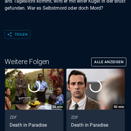
ans Tageslicht kommt, wird er mit einer Kugel in der Brust
gefunden. War es Selbstmord oder doch Mord?
share
TEILEN
Weitere Folgen
ALLE ANZEIGEN
53
min
50
min
ZDF
ZDF
Death in Paradise
Death in Paradise