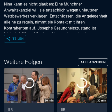
Nina kann es nicht glauben: Eine Münchner
Anwaltskanzlei will sie tatsächlich wegen unlauteren
Wettbewerbes verklagen. Entschlossen, die Angelegenheit
alleine zu regeln, nimmt sie Kontakt mit ihren
Kontrahenten auf. Josephs Gesundheitszustand ist
kritisch. Während Rosi am Krankenbett mitbekommt, wie
share
TEILEN
es Joseph langsam besser geht, hat Theres Angst, ihr
Sohn würde vor ihr sterben. Yvi glaubt, dass
Bürgermeister Schattenhofer wegen vermehrter
Beschwerden das Jugendzentrum schließen möchte. Sie
Weitere Folgen
ALLE ANZEIGEN
will das Gemeindeoberhaupt umstimmen – wenn es sein
muss mit drastischen Mitteln.
30
min
30
min
BR
BR