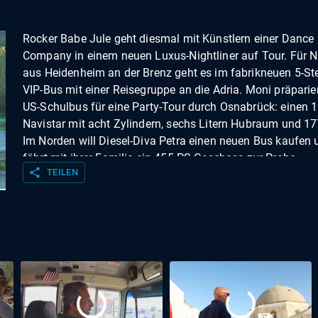
Rocker Babe Jule geht diesmal mit Künstlern einer Dance
Company in einem neuen Luxus-Nightliner auf Tour. Für N
aus Heidenheim an der Brenz geht es im fabrikneuen 5-St
VIP-Bus mit einer Reisegruppe an die Adria. Moni präparier
US-Schulbus für eine Party-Tour durch Osnabrück: einen 
Navistar mit acht Zylindern, sechs Litern Hubraum und 17
Im Norden will Diesel-Diva Petra einen neuen Bus kaufen 
fährt mit ihrer Familie ein 455-PS-Geschoss zur Probe.
share
TEILEN