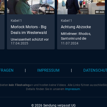
min
93
min
88
min
Kabel 1
Kabel 1
Morlock Motors - Big
Achtung Abzocke
Deals im Westerwald
Mittelmeer: Rhodos,
Santorini und die
Unwissenheit schützt vor
überteuerten Preise
17.04.2025
11.07.2024
Strafe nicht - Michaels
Begegnung mit der US-
Streife
 FRAGEN
|
IMPRESSUM
|
DATENSCHU
 bieten
kein Filesharing
an und hosten keine Videos. Alle Links führen ausschließl
Details finden Sie in unserem
Impressum
.
© 2026 Sendung verpasst UG