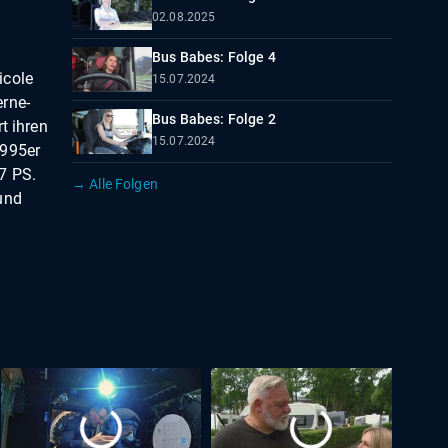
02.08.2025
Bus Babes: Folge 4
icole
15.07.2024
erne-
Bus Babes: Folge 2
t ihren
15.07.2024
1995er
7 PS.
→ Alle Folgen
und