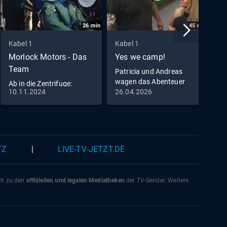
26
min
45
min
Kabel 1
Kabel 1
K
Morlock Motors - Das
Yes we camp!
R
Team
Patricia und Andreas
E
wagen das Abenteuer
u
Ab in die Zentrifuge:
kinderloser Urlaub
B
10.11.2024
26.04.2026
2
Michael bereitet sich auf
seinen Eurofighter-Flug
vor
TZ
|
LIVE-TV-JETZT.DE
ich zu den
offiziellen und legalen Mediatheken
der TV-Sender. Weitere