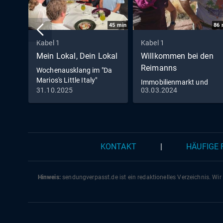
45
min
86
Kabel 1
Kabel 1
Mein Lokal, Dein Lokal
Willkommen bei den
Reimanns
Wochenausklang im "Da
Marios's Little Italy"
Immobilienmarkt und
31.10.2025
03.03.2024
Romantik pur - Die
Reimanns erneuern ihr
Eheversprechen
KONTAKT
|
HÄUFIGE
Hinweis:
sendungverpasst.
de
ist ein redaktionelles Verzeichnis. Wir