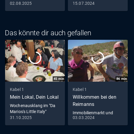
02.08.2025
15.07.2024
Das könnte dir auch gefallen
45
min
86
min
Kabel 1
Kabel 1
Mein Lokal, Dein Lokal
Willkommen bei den
Reimanns
Wochenausklang im "Da
Marios's Little Italy"
Immobilienmarkt und
31.10.2025
03.03.2024
Romantik pur - Die
Reimanns erneuern ihr
Eheversprechen