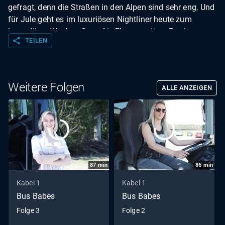
gefragt, denn die Straßen in den Alpen sind sehr eng. Und
für Jule geht es im luxuriösen Nightliner heute zum
legendären Wacken Open Air. Ebenso mit an Bord:
share
TEILEN
"Deutschlands meiste Band der Welt": Knorkator aus
Berlin. Und die haben eine ganz besondere Überraschung
für das Rocker Babe.
Weitere Folgen
ALLE ANZEIGEN
87
min
86
min
Kabel 1
Kabel 1
Bus Babes
Bus Babes
Folge 3
Folge 2