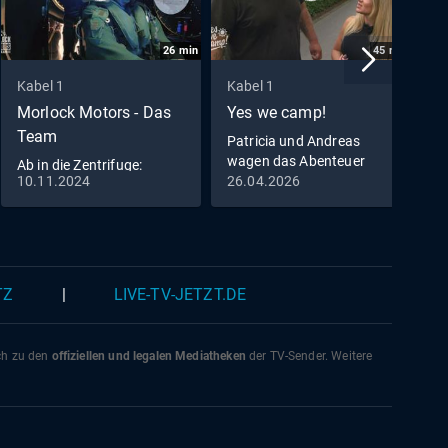
26
min
45
min
Kabel 1
Kabel 1
K
Morlock Motors - Das
Yes we camp!
R
Team
Patricia und Andreas
E
wagen das Abenteuer
u
Ab in die Zentrifuge:
kinderloser Urlaub
B
10.11.2024
26.04.2026
2
Michael bereitet sich auf
seinen Eurofighter-Flug
vor
TZ
|
LIVE-TV-JETZT.DE
ich zu den
offiziellen und legalen Mediatheken
der TV-Sender. Weitere