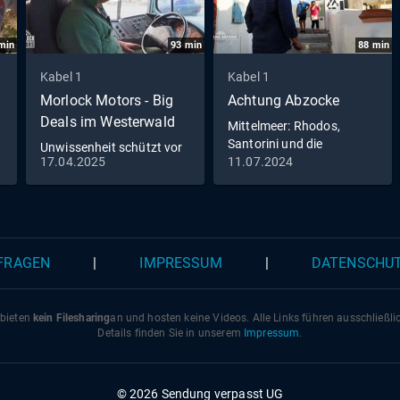
min
93
min
88
min
Kabel 1
Kabel 1
Morlock Motors - Big
Achtung Abzocke
Deals im Westerwald
Mittelmeer: Rhodos,
Santorini und die
Unwissenheit schützt vor
überteuerten Preise
17.04.2025
11.07.2024
Strafe nicht - Michaels
Begegnung mit der US-
Streife
 FRAGEN
|
IMPRESSUM
|
DATENSCHU
 bieten
kein Filesharing
an und hosten keine Videos. Alle Links führen ausschließl
Details finden Sie in unserem
Impressum
.
© 2026 Sendung verpasst UG