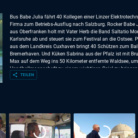
Bus Babe Julia fährt 40 Kollegen einer Linzer Elektrotechn
Firma zum Betriebs-Ausflug nach Salzburg. Rocker Babe 
aus Oberfranken holt mit Vater Herb die Band Saltatio Mor
Karlsruhe ab und steuert sie zum Festival an die Ostsee. P
aus dem Landkreis Cuxhaven bringt 40 Schützen zum Bal
Bremerhaven. Und Küken Sabrina aus der Pfalz ist mit Br
Max auf dem Weg ins 50 Kilometer entfernte Waldsee, um
Handballmannschaft zu einem wichtigen Spiel zu bringen
share
TEILEN