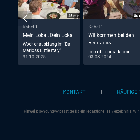
45
min
86
Kabel 1
Kabel 1
Mein Lokal, Dein Lokal
Willkommen bei den
Reimanns
Wochenausklang im "Da
Marios's Little Italy"
Immobilienmarkt und
31.10.2025
03.03.2024
Romantik pur - Die
Reimanns erneuern ihr
Eheversprechen
KONTAKT
|
HÄUFIGE
Hinweis:
sendungverpasst.
de
ist ein redaktionelles Verzeichnis. Wir