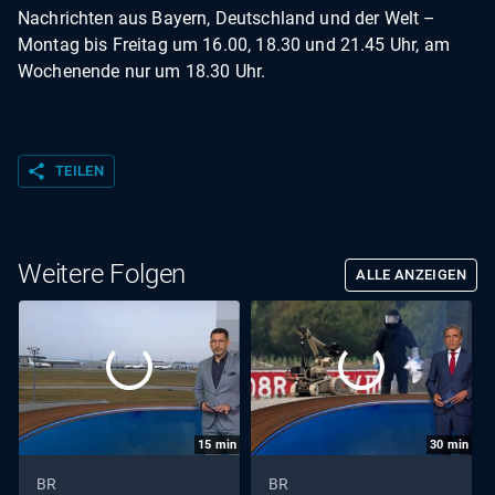
Nachrichten aus Bayern, Deutschland und der Welt –
Montag bis Freitag um 16.00, 18.30 und 21.45 Uhr, am
Wochenende nur um 18.30 Uhr.
share
TEILEN
Weitere Folgen
ALLE ANZEIGEN
15
min
30
min
BR
BR