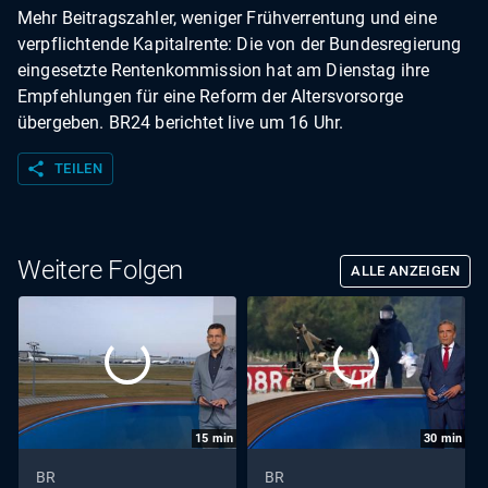
Mehr Beitragszahler, weniger Frühverrentung und eine
verpflichtende Kapitalrente: Die von der Bundesregierung
eingesetzte Rentenkommission hat am Dienstag ihre
Empfehlungen für eine Reform der Altersvorsorge
übergeben. BR24 berichtet live um 16 Uhr.
share
TEILEN
Weitere Folgen
ALLE ANZEIGEN
15
min
30
min
BR
BR