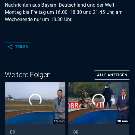
Nachrichten aus Bayern, Deutschland und der Welt –
Montag bis Freitag um 16.00, 18.30 und 21.45 Uhr, am
Wochenende nur um 18.30 Uhr.
share
TEILEN
Weitere Folgen
ALLE ANZEIGEN
15
min
30
min
BR
BR