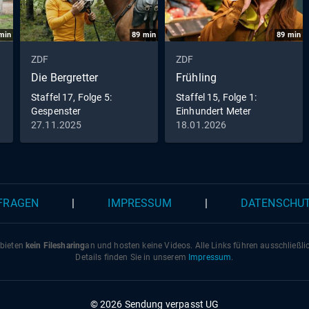
min
89
min
89
min
ZDF
ZDF
Die Bergretter
Frühling
Staffel 17, Folge 5:
Staffel 15, Folge 1:
Gespenster
Einhundert Meter
27.11.2025
18.01.2026
 FRAGEN
|
IMPRESSUM
|
DATENSCHU
 bieten
kein Filesharing
an und hosten keine Videos. Alle Links führen ausschließl
Details finden Sie in unserem
Impressum
.
© 2026 Sendung verpasst UG