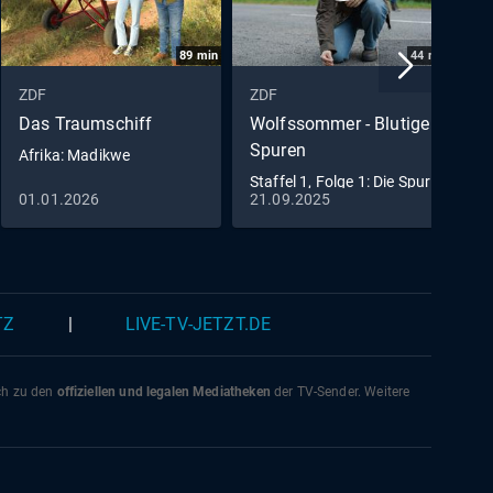
89
min
44
min
ZDF
ZDF
Z
Das Traumschiff
Wolfssommer - Blutige
R
Spuren
Afrika: Madikwe
E
Staffel 1, Folge 1: Die Spur
01.01.2026
21.09.2025
0
der Wölfe
TZ
|
LIVE-TV-JETZT.DE
ich zu den
offiziellen und legalen Mediatheken
der TV-Sender. Weitere