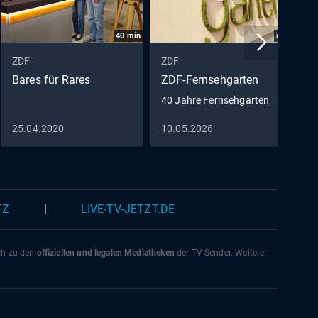
40
min
min
ZDF
ZDF
Z
Bares für Rares
ZDF-Fernsehgarten
W
C
40 Jahre Fernsehgarten
H
25.04.2020
10.05.2026
2
N
TZ
|
LIVE-TV-JETZT.DE
ich zu den
offiziellen und legalen Mediatheken
der TV-Sender. Weitere