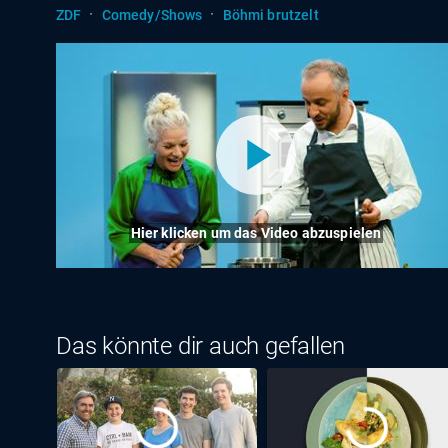
·
·
ZDF
Comedy/Shows
Böhmi brutzelt
Hier klicken um das Video abzuspielen
Das könnte dir auch gefallen