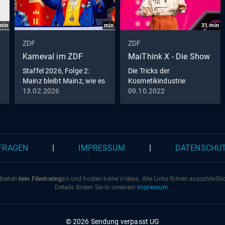
min
min
31
min
ZDF
ZDF
Karneval im ZDF
MaiThink X - Die Show
Staffel 2026, Folge 2:
Die Tricks der
Mainz bleibt Mainz, wie es
Kosmetikindustrie
singt und lacht
13.02.2026
09.10.2022
 FRAGEN
|
IMPRESSUM
|
DATENSCHU
 bieten
kein Filesharing
an und hosten keine Videos. Alle Links führen ausschließl
Details finden Sie in unserem
Impressum
.
© 2026 Sendung verpasst UG