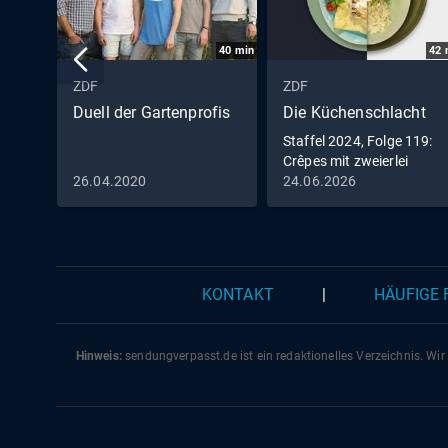
40
min
42
ZDF
ZDF
Duell der Gartenprofis
Die Küchenschlacht
Staffel 2024, Folge 119:
Crêpes mit zweierlei
Füllung vs. Zitrus-
26.04.2020
24.06.2026
Pastasotto
KONTAKT
|
HÄUFIGE
Hinweis:
sendungverpasst.
de
ist ein redaktionelles Verzeichnis. Wir