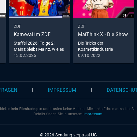
min
min
31
min
ZDF
ZDF
Karneval im ZDF
MaiThink X - Die Show
Staffel 2026, Folge 2:
Die Tricks der
Mainz bleibt Mainz, wie es
Kosmetikindustrie
singt und lacht
13.02.2026
09.10.2022
 FRAGEN
|
IMPRESSUM
|
DATENSCHU
 bieten
kein Filesharing
an und hosten keine Videos. Alle Links führen ausschließl
Details finden Sie in unserem
Impressum
.
© 2026 Sendung verpasst UG