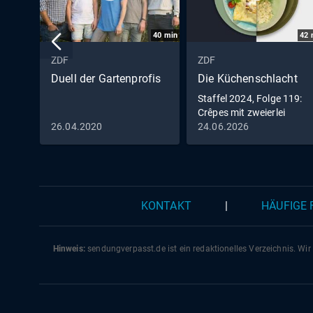
40
min
42
ZDF
ZDF
Duell der Gartenprofis
Die Küchenschlacht
Staffel 2024, Folge 119:
Crêpes mit zweierlei
Füllung vs. Zitrus-
26.04.2020
24.06.2026
Pastasotto
KONTAKT
|
HÄUFIGE
Hinweis:
sendungverpasst.
de
ist ein redaktionelles Verzeichnis. Wir