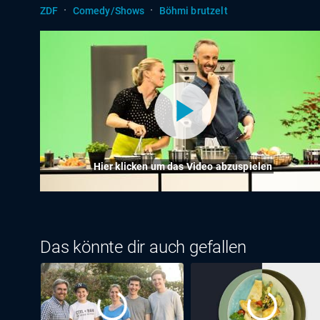
·
·
ZDF
Comedy/Shows
Böhmi brutzelt
Hier klicken um das Video abzuspielen
Das könnte dir auch gefallen