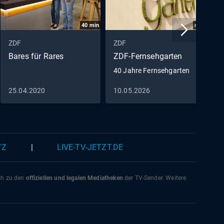
40
min
min
ZDF
ZDF
Z
Bares für Rares
ZDF-Fernsehgarten
W
C
40 Jahre Fernsehgarten
H
25.04.2020
10.05.2026
2
N
TZ
|
LIVE-TV-JETZT.DE
ich zu den
offiziellen und legalen Mediatheken
der TV-Sender. Weitere