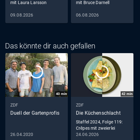
mit Laura Larsson
mit Bruce Darnell
09.08.2026
06.08.2026
Das könnte dir auch gefallen
40
min
42
min
ZDF
ZDF
Duell der Gartenprofis
Die Küchenschlacht
Staffel 2024, Folge 119:
Crêpes mit zweierlei
Füllung vs. Zitrus-
26.04.2020
24.06.2026