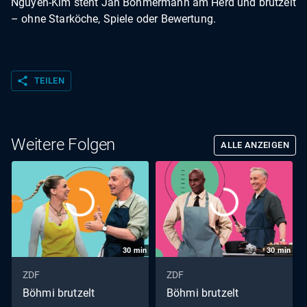
Nguyen-Kim steht Jan Böhmermann am Herd und brutzelt
– ohne Starköche, Spiele oder Bewertung.
share
TEILEN
Weitere Folgen
ALLE ANZEIGEN
30
min
30
min
ZDF
ZDF
Böhmi brutzelt
Böhmi brutzelt