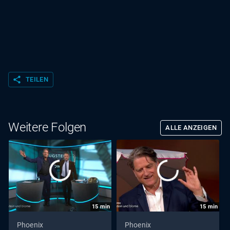
share
TEILEN
Weitere Folgen
ALLE ANZEIGEN
15
min
15
min
Phoenix
Phoenix