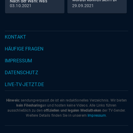
Nach der Wahl: Was
und Grüne einigen?
03.10.2021
29.09.2021
erwartet die Welt?
KONTAKT
HÄUFIGE FRAGEN
IMPRESSUM
DATENSCHUTZ
LIVE-TV-JETZT.DE
Hinweis:
sendungverpasst.
de
ist ein redaktionelles Verzeichnis. Wir bieten
kein Filesharing
an und hosten keine Videos. Alle Links führen
ausschließlich zu den
offiziellen und legalen Mediatheken
der TV-Sender.
Weitere Details finden Sie in unserem
Impressum
.