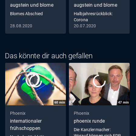
augstein und blome
augstein und blome
Blomes Abschied
Halbjahresrückblick:
Corona
28.08.2020
20.07.2020
Das könnte dir auch gefallen
60
min
47
min
Phoenix
Phoenix
internationaler
phoenix runde
frühschoppen
Die Kanzlermacher:
Worauf können sich FDP