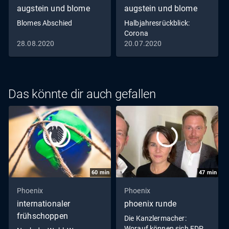
augstein und blome
augstein und blome
Blomes Abschied
Halbjahresrückblick:
Corona
28.08.2020
20.07.2020
Das könnte dir auch gefallen
60
min
47
min
Phoenix
Phoenix
internationaler
phoenix runde
frühschoppen
Die Kanzlermacher:
Worauf können sich FDP