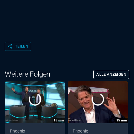
share
TEILEN
Weitere Folgen
ALLE ANZEIGEN
15
min
15
min
Phoenix
Phoenix