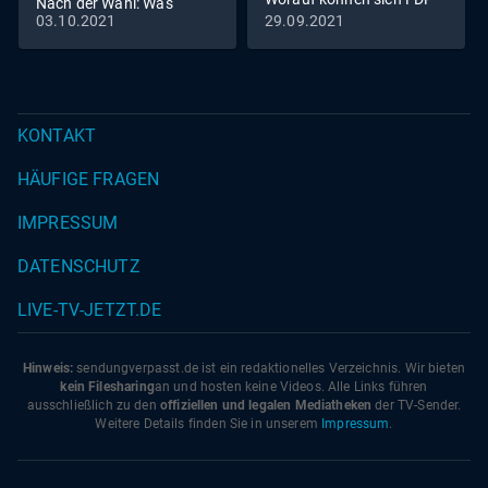
Nach der Wahl: Was
und Grüne einigen?
03.10.2021
29.09.2021
erwartet die Welt?
KONTAKT
HÄUFIGE FRAGEN
IMPRESSUM
DATENSCHUTZ
LIVE-TV-JETZT.DE
Hinweis:
sendungverpasst.
de
ist ein redaktionelles Verzeichnis. Wir bieten
kein Filesharing
an und hosten keine Videos. Alle Links führen
ausschließlich zu den
offiziellen und legalen Mediatheken
der TV-Sender.
Weitere Details finden Sie in unserem
Impressum
.