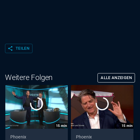
share
TEILEN
Weitere Folgen
ALLE ANZEIGEN
15
min
15
min
Phoenix
Phoenix