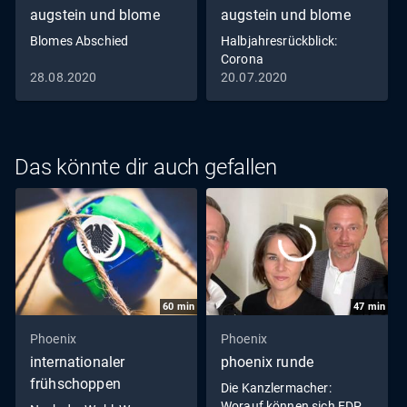
augstein und blome
augstein und blome
Blomes Abschied
Halbjahresrückblick:
Corona
28.08.2020
20.07.2020
Das könnte dir auch gefallen
60
min
47
min
Phoenix
Phoenix
internationaler
phoenix runde
frühschoppen
Die Kanzlermacher:
Worauf können sich FDP