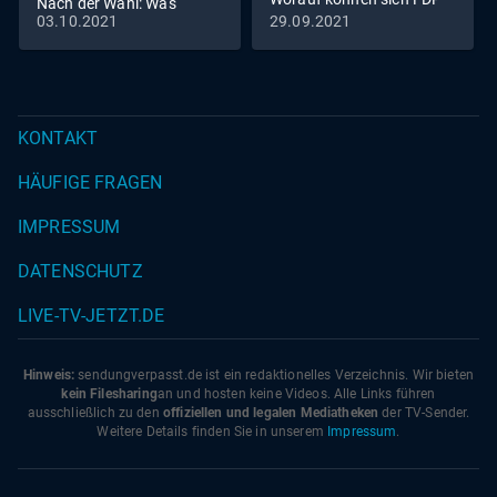
Nach der Wahl: Was
und Grüne einigen?
03.10.2021
29.09.2021
erwartet die Welt?
KONTAKT
HÄUFIGE FRAGEN
IMPRESSUM
DATENSCHUTZ
LIVE-TV-JETZT.DE
Hinweis:
sendungverpasst.
de
ist ein redaktionelles Verzeichnis. Wir bieten
kein Filesharing
an und hosten keine Videos. Alle Links führen
ausschließlich zu den
offiziellen und legalen Mediatheken
der TV-Sender.
Weitere Details finden Sie in unserem
Impressum
.