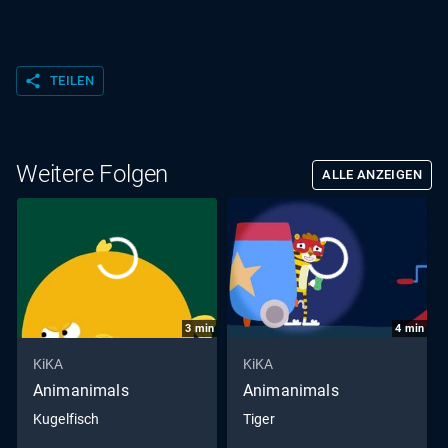
share
TEILEN
Weitere Folgen
ALLE ANZEIGEN
3
min
4
min
KiKA
KiKA
Animanimals
Animanimals
Kugelfisch
Tiger