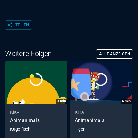
share
TEILEN
Weitere Folgen
ALLE ANZEIGEN
3
min
4
min
KiKA
KiKA
Animanimals
Animanimals
Kugelfisch
Tiger