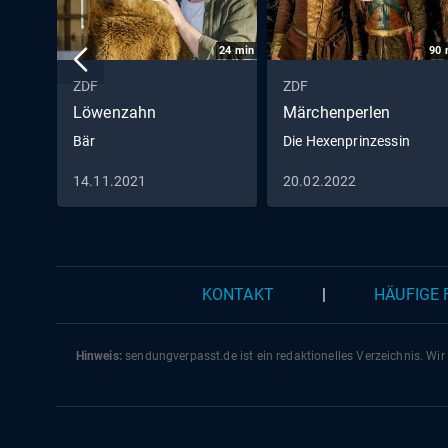
24
min
90
ZDF
ZDF
Löwenzahn
Märchenperlen
Bär
Die Hexenprinzessin
14.11.2021
20.02.2022
KONTAKT
|
HÄUFIGE
Hinweis:
sendungverpasst.
de
ist ein redaktionelles Verzeichnis. Wir