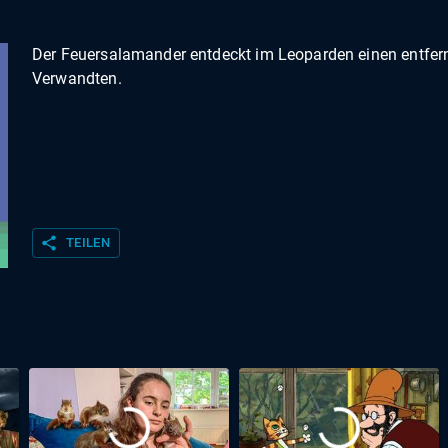
Der Feuersalamander entdeckt im Leoparden einen entfer
Verwandten.
share
TEILEN