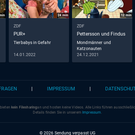
min
24
min
12
min
ZDF
ZDF
PUR+
Pettersson und Findus
Tierbabys in Gefahr
Mondmänner und
Katzonauten
14.01.2022
24.12.2021
 FRAGEN
|
IMPRESSUM
|
DATENSCHU
 bieten
kein Filesharing
an und hosten keine Videos. Alle Links führen ausschließl
Details finden Sie in unserem
Impressum
.
© 2026 Sendung verpasst UG