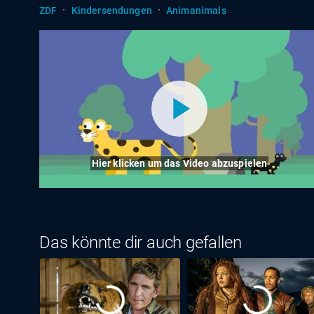
·
·
ZDF
Kindersendungen
Animanimals
Hier klicken um das Video abzuspielen
Das könnte dir auch gefallen