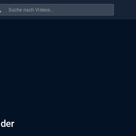
ch
der