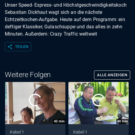
Unser Speed- Express- und Höchstgeschwindigkeitskoch
Sebastian Dickhaut wagt sich an die nächste
Echtzeitkochen-Aufgabe. Heute auf dem Programm: ein
deftiger Klassiker, Gulaschsuppe und das alles in zehn
Minuten. Außerdem: Crazy Traffic weltweit
share
TEILEN
Weitere Folgen
ALLE ANZEIGEN
42
min
40
min
Kabel 1
Kabel 1