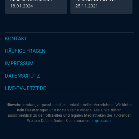
dank Frank Rosin endlich
bevorstehender Alien-
18.01.2024
25.11.2021
aufblühen?
Invasion
KONTAKT
HÄUFIGE FRAGEN
IMPRESSUM
DATENSCHUTZ
LIVE-TV-JETZT.DE
Hinweis:
sendungverpasst.
de
ist ein redaktionelles Verzeichnis. Wir bieten
kein Filesharing
an und hosten keine Videos. Alle Links führen
ausschließlich zu den
offiziellen und legalen Mediatheken
der TV-Sender.
Weitere Details finden Sie in unserem
Impressum
.