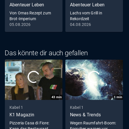
Abenteuer Leben
Abenteuer Leben
Von Omas Rezept zum
Lachs vom Grill in
Brot-Imperium
Rekordzeit
05.08.2026
04.08.2026
Das könnte dir auch gefallen
43
min
1
min
Kabel 1
Kabel 1
K1 Magazin
News & Trends
Pizzeria Casa di Fiore:
Wegen Raumfahrt-Boom:
Kann das Restaurant
Forscher warnen vor