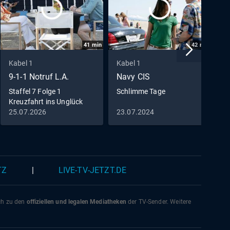
41
min
42
min
Kabel 1
Kabel 1
K
9-1-1 Notruf L.A.
Navy CIS
O
M
Staffel 7 Folge 1
Schlimme Tage
Kreuzfahrt ins Unglück
S
25.07.2026
23.07.2024
2
F
TZ
|
LIVE-TV-JETZT.DE
ich zu den
offiziellen und legalen Mediatheken
der TV-Sender. Weitere