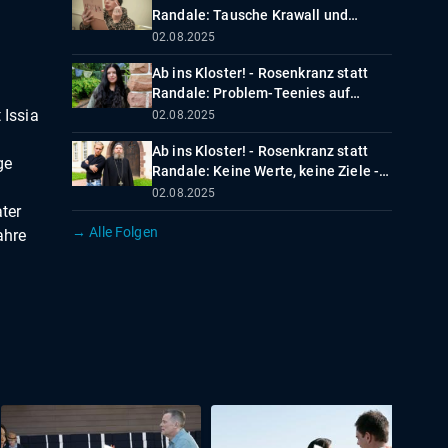
Randale: Tausche Krawall und
Make-up gegen Schweigen und
02.08.2025
Gehorsam
Ab ins Kloster! - Rosenkranz statt
e
Randale: Problem-Teenies auf
Erziehungs-Kur
 Issia
02.08.2025
Ab ins Kloster! - Rosenkranz statt
ge
Randale: Keine Werte, keine Ziele -
So geht es nicht weiter!
02.08.2025
ter
→ Alle Folgen
ahre