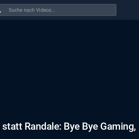
ch
z statt Randale: Bye Bye Gaming,