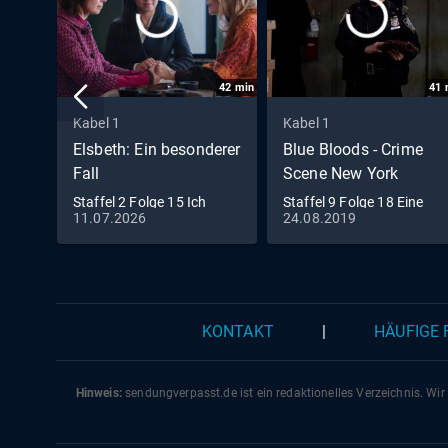
42
min
41
Kabel 1
Kabel 1
Elsbeth: Ein besonderer
Blue Bloods - Crime
Fall
Scene New York
Staffel 2 Folge 15 Ich
Staffel 9 Folge 18 Eine
11.07.2026
24.08.2019
sehe... Mord
Frage der Fitness
KONTAKT
|
HÄUFIGE
Hinweis:
sendungverpasst.
de
ist ein redaktionelles Verzeichnis. Wir