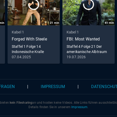
min
21
min
41
min
Kabel 1
Kabel 1
Forged With Steele
FBI: Most Wanted
Staffel 1 Folge 14
Staffel 4 Folge 21 Der
Indonesische Kralle
amerikanische Albtraum
07.04.2025
19.07.2026
 FRAGEN
|
IMPRESSUM
|
DATENSCHU
 bieten
kein Filesharing
an und hosten keine Videos. Alle Links führen ausschließl
Details finden Sie in unserem
Impressum
.