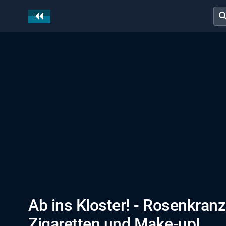
sear
Ab ins Kloster! - Rosenkran
Zigaretten und Make-up!