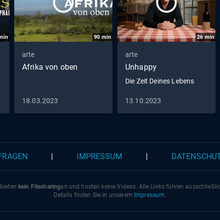
min
90
min
26
min
arte
arte
Afrika von oben
Unhappy
Die Zeit Deines Lebens
18.03.2023
13.10.2023
 FRAGEN
|
IMPRESSUM
|
DATENSCHU
 bieten
kein Filesharing
an und hosten keine Videos. Alle Links führen ausschließl
Details finden Sie in unserem
Impressum
.