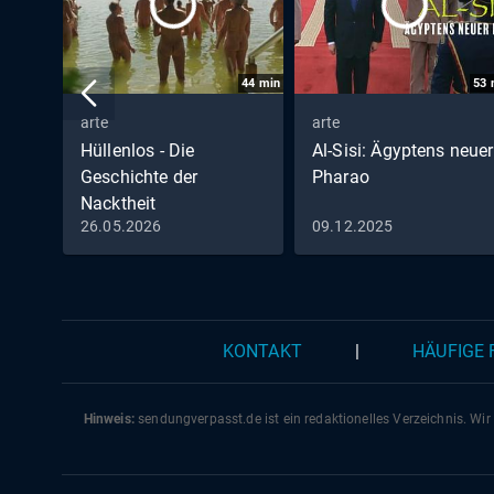
44
min
53
arte
arte
Hüllenlos - Die
Al-Sisi: Ägyptens neuer
Geschichte der
Pharao
Nacktheit
26.05.2026
09.12.2025
KONTAKT
|
HÄUFIGE
Hinweis:
sendungverpasst.
de
ist ein redaktionelles Verzeichnis. Wir