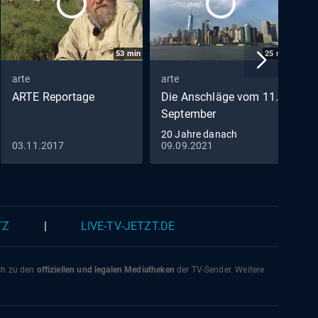
53
min
25
min
arte
arte
a
ARTE Reportage
Die Anschläge vom 11.
M
September
D
20 Jahre danach
03.11.2017
09.09.2021
2
TZ
|
LIVE-TV-JETZT.DE
ich zu den
offiziellen und legalen Mediatheken
der TV-Sender. Weitere