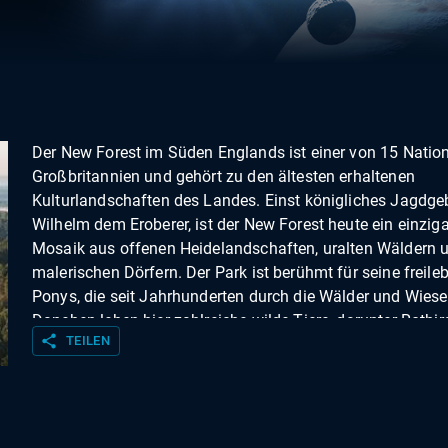
Der New Forest im Süden Englands ist einer von 15 Nation
Großbritannien und gehört zu den ältesten erhaltenen
Kulturlandschaften des Landes. Einst königliches Jagdge
Wilhelm dem Eroberer, ist der New Forest heute ein einziga
Mosaik aus offenen Heidelandschaften, uralten Wäldern 
malerischen Dörfern. Der Park ist berühmt für seine freil
Ponys, die seit Jahrhunderten durch die Wälder und Wiesen
Daneben leben hier zahlreiche wilde Tiere, darunter Rothir
share
TEILEN
seltene Vogelarten und Reptilien.Der Nationalpark ist ein B
das gemeinsame Wirken von Mensch und Natur: Seit Gen
wird hier die traditionelle Weidewirtschaft durch die "Co
betrieben, die ihre Tiere auf den offenen Flächen grasen 
so aktiv zur Erhaltung der Landschaft beitragen. Einmal i