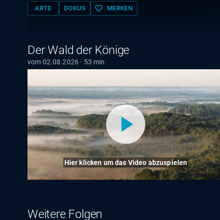
favorite_border
ARTE
DOKUS
MERKEN
Der Wald der Könige
vom 02.08.2026 · 53 min
Hier klicken um das Video abzuspielen
Weitere Folgen