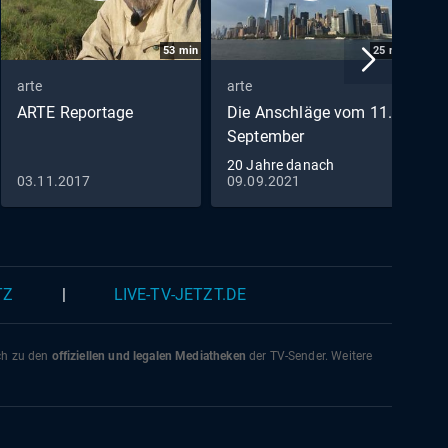
53
min
25
min
arte
arte
a
ARTE Reportage
Die Anschläge vom 11.
M
September
D
20 Jahre danach
03.11.2017
09.09.2021
2
TZ
|
LIVE-TV-JETZT.DE
ich zu den
offiziellen und legalen Mediatheken
der TV-Sender. Weitere