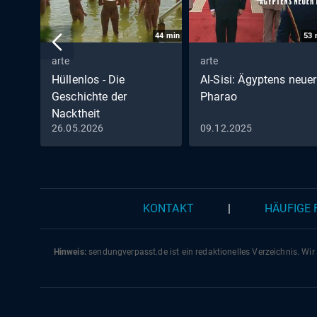
44
min
53
arte
arte
Hüllenlos - Die
Al-Sisi: Ägyptens neuer
Geschichte der
Pharao
Nacktheit
26.05.2026
09.12.2025
KONTAKT
|
HÄUFIGE
Hinweis:
sendungverpasst.
de
ist ein redaktionelles Verzeichnis. Wir