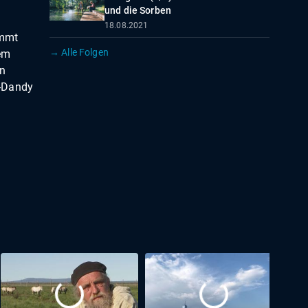
und die Sorben
18.08.2021
immt
→ Alle Folgen
nem
en
t-Dandy