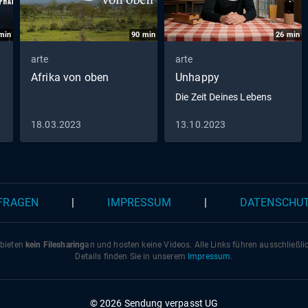
min
90
min
26
min
arte
arte
Afrika von oben
Unhappy
Die Zeit Deines Lebens
18.03.2023
13.10.2023
 FRAGEN
|
IMPRESSUM
|
DATENSCHU
 bieten
kein Filesharing
an und hosten keine Videos. Alle Links führen ausschließl
Details finden Sie in unserem
Impressum
.
© 2026 Sendung verpasst UG