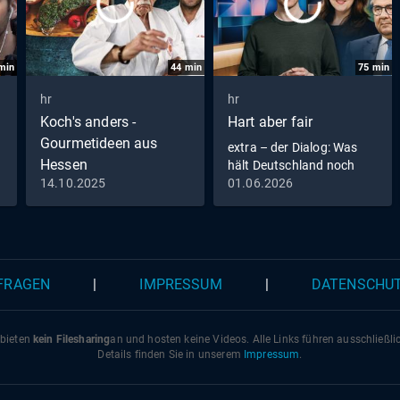
min
44
min
75
min
hr
hr
Koch's anders -
Hart aber fair
Gourmetideen aus
extra – der Dialog: Was
Hessen
hält Deutschland noch
zusammen?
14.10.2025
01.06.2026
)
Ali, der Fleischgourmet
und die geschmorte
Lammschulter
 FRAGEN
|
IMPRESSUM
|
DATENSCHU
 bieten
kein Filesharing
an und hosten keine Videos. Alle Links führen ausschließl
Details finden Sie in unserem
Impressum
.