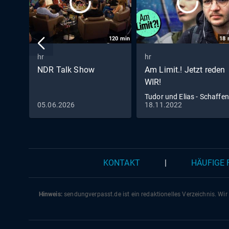
120
min
18
hr
hr
NDR Talk Show
Am Limit.! Jetzt reden
WIR!
Tudor und Elias - Schaffen
05.06.2026
18.11.2022
sie den Berufseinstieg? (2
KONTAKT
|
HÄUFIGE
Hinweis:
sendungverpasst.
de
ist ein redaktionelles Verzeichnis. Wir