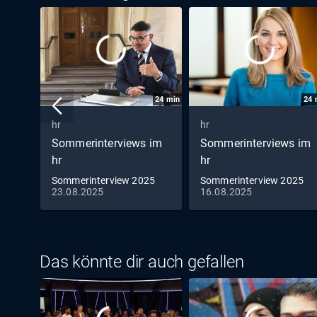
24
min
24
hr
hr
Sommerinterviews im
Sommerinterviews im
hr
hr
Sommerinterview 2025
Sommerinterview 2025
23.08.2025
16.08.2025
mit Boris Rhein, CDU
mit Wiebke Knell, FDP
Das könnte dir auch gefallen