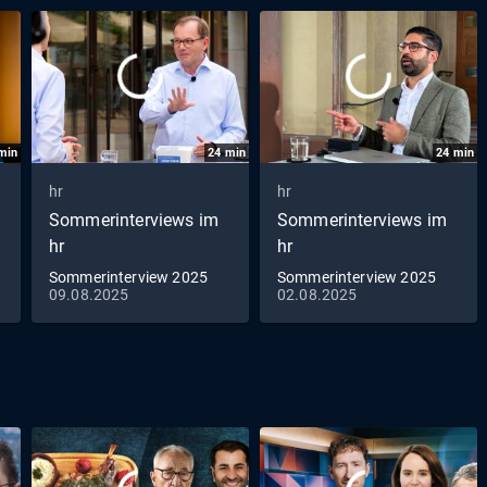
min
24
min
24
min
hr
hr
Sommerinterviews im
Sommerinterviews im
hr
hr
Sommerinterview 2025
Sommerinterview 2025
09.08.2025
02.08.2025
mit Mathias Wagner,
mit Kaweh Mansoori, SPD
Grüne