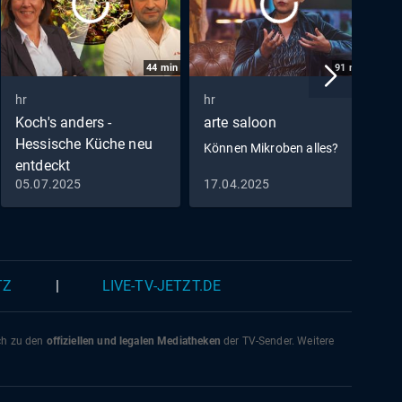
44
min
91
min
hr
hr
h
Koch's anders -
arte saloon
W
Hessische Küche neu
H
Können Mikroben alles?
entdeckt
05.07.2025
17.04.2025
1
"Dippetopf" von Ali
Güngörmüs
TZ
|
LIVE-TV-JETZT.DE
ich zu den
offiziellen und legalen Mediatheken
der TV-Sender. Weitere