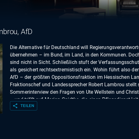
mbrou, AfD
Die Alternative für Deutschland will Regierungsverantwor
übernehmen – im Bund, im Land, in den Kommunen. Doch
sind nicht in Sicht. Schließlich stuft der Verfassungsschut
als gesichert rechtsextremistisch ein. Wohin führt also de
AfD – der größten Oppositionsfraktion im Hessischen La
Fraktionschef und Landessprecher Robert Lambrou stellt s
Sommerinterview den Fragen von Ute Wellstein und Chris
– und trifft auf Marion Gnidtke, die einen Pflegedienst lei
share
TEILEN
Fachkräfte aus dem Ausland angewiesen ist.