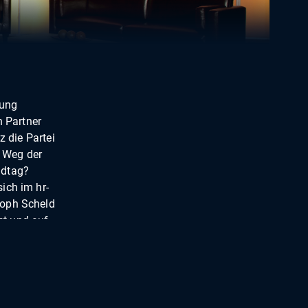
tung
 Partner
z die Partei
r Weg der
ndtag?
ich im hr-
toph Scheld
tet und auf