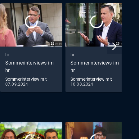
25
min
25
min
hr
hr
Sommerinterviews im
Sommerinterviews im
hr
hr
Sommerinterview mit
Sommerinterview mit
07.09.2024
10.08.2024
Ministerpräsident Boris
Stefan Naas (FDP)
Rhein, CDU