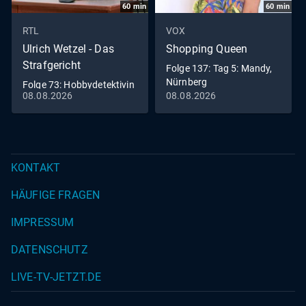
60
min
60
min
RTL
VOX
Ulrich Wetzel - Das
Shopping Queen
Strafgericht
Folge 137: Tag 5: Mandy,
Nürnberg
Folge 73: Hobbydetektivin
08.08.2026
08.08.2026
wird Opfer eines
hinterhältigen
Mordanschlages
KONTAKT
HÄUFIGE FRAGEN
IMPRESSUM
DATENSCHUTZ
LIVE-TV-JETZT.DE