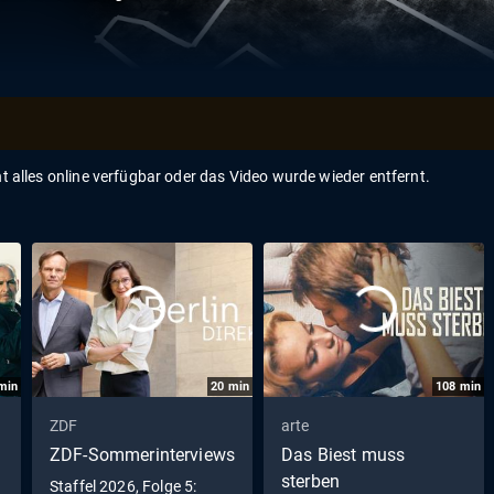
ht alles online verfügbar oder das Video wurde wieder entfernt.
min
20
min
108
min
ZDF
arte
ZDF-Sommerinterviews
Das Biest muss
sterben
Staffel 2026, Folge 5: