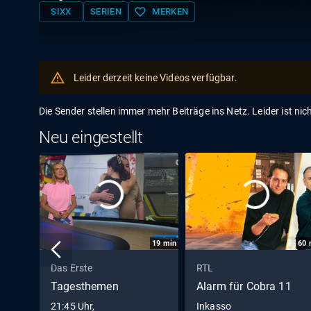
favorite_border
SIXX
SERIEN
MERKEN
Leider derzeit keine Videos verfügbar.
Die Sender stellen immer mehr Beiträge ins Netz. Leider ist nic
Neu eingestellt
19
min
60
Das Erste
RTL
Tagesthemen
Alarm für Cobra 11
21:45 Uhr,
Inkasso