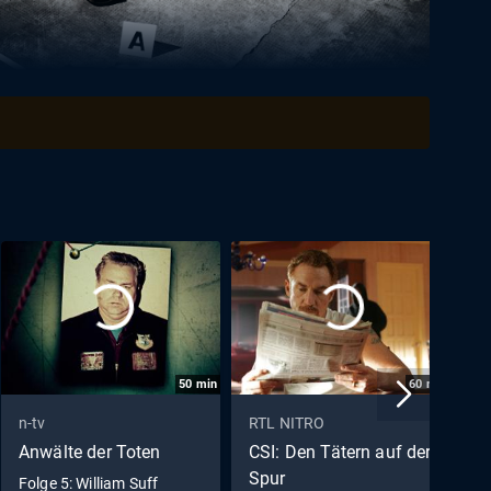
50
min
60
min
n-tv
RTL NITRO
R
Anwälte der Toten
CSI: Den Tätern auf der
K
Spur
Folge 5: William Suff