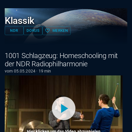
Klassik
favorite_border
NDR
DOKUS
MERKEN
1001 Schlagzeug: Homeschooling mit
der NDR Radiophilharmonie
vom 05.05.2024 · 19 min
Hier klicken um das Video abzuspielen