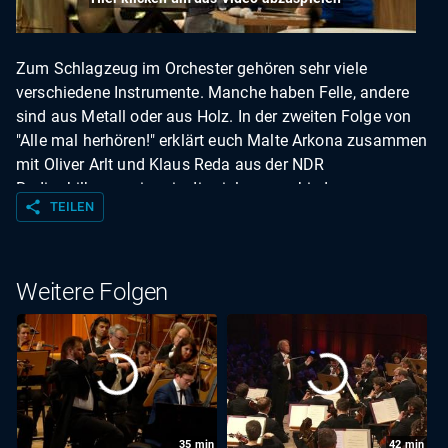
Zum Schlagzeug im Orchester gehören sehr viele
verschiedene Instrumente. Manche haben Felle, andere
sind aus Metall oder aus Holz. In der zweiten Folge von
"Alle mal herhören!" erklärt euch Malte Arkona zusammen
mit Oliver Arlt und Klaus Reda aus der NDR
Radiophilharmonie, wie die vielen verschiedenen
share
TEILEN
Instrumente aussehen und klingen. Taucht ein in die Welt
der Musik und kommt mit in Maltes Musiklabor! *Hinweis
zur Download-Option: Die Filmausschnitte dürfen nur zur
privaten Nutzung und zur Nutzung im Unterricht
Weitere Folgen
downgeloaded werden.
35
min
42
min