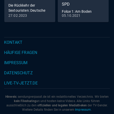
SPD
Die Rückkehr der
Sextouristen: Deutsche
Folge 1: Am Boden
Männer im Rotlicht von
27.02.2023
05.10.2021
(S01/E01)
Pattaya
KONTAKT
HÄUFIGE FRAGEN
IMPRESSUM
DATENSCHUTZ
LIVE-TV-JETZT.DE
Hinweis:
sendungverpasst.
de
ist ein redaktionelles Verzeichnis. Wir bieten
kein Filesharing
an und hosten keine Videos. Alle Links führen
ausschließlich zu den
offiziellen und legalen Mediatheken
der TV-Sender.
Weitere Details finden Sie in unserem
Impressum
.