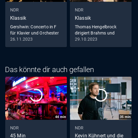
NDR
NDR
Klassik
Klassik
Gershwin: Concerto in F
Thomas Hengelbrock
für Klavier und Orchester
dirigiert Brahms und
Beethoven
26.11.2023
29.10.2023
Das könnte dir auch gefallen
44
min
35
min
NDR
NDR
45 Min
Kevin Kühnert und die