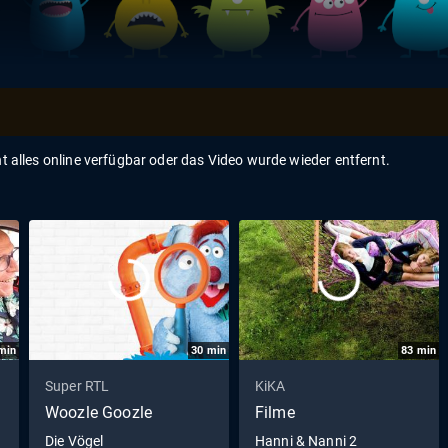
ht alles online verfügbar oder das Video wurde wieder entfernt.
min
30
min
83
min
Super RTL
KiKA
Woozle Goozle
Filme
Die Vögel
Hanni & Nanni 2