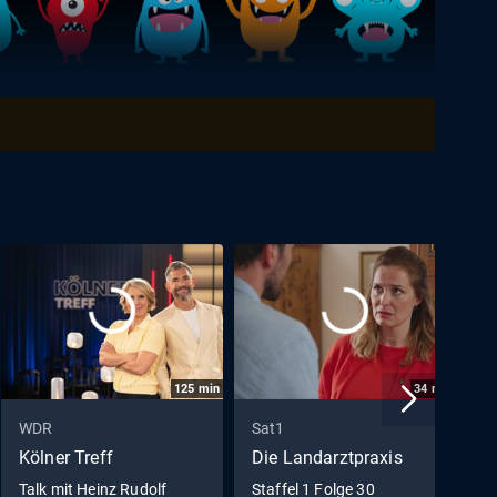
125
min
34
min
WDR
Sat1
D
Kölner Treff
Die Landarztpraxis
Q
Talk mit Heinz Rudolf
Staffel 1 Folge 30
T