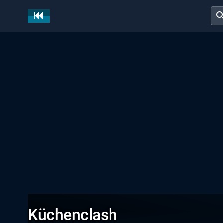
sear
Küchenclash