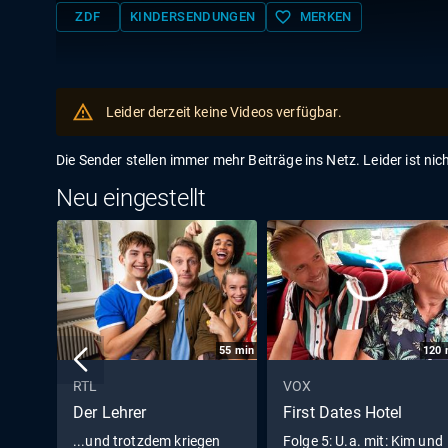
favorite_border
ZDF
KINDERSENDUNGEN
MERKEN
Leider derzeit keine Videos verfügbar.
Die Sender stellen immer mehr Beiträge ins Netz. Leider ist nic
Neu eingestellt
55
min
120
RTL
VOX
Der Lehrer
First Dates Hotel
...und trotzdem kriegen
Folge 5: U.a. mit: Kim und