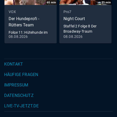
65
min
21
min
VOX
Pro7
Der Hundeprofi -
Night Court
Rütters Team
Staffel 2 Folge 8 Der
Broadway-Traum
Folge 11: Hütehunde im
08.08.2026
08.08.2026
Dauerstress
KONTAKT
HÄUFIGE FRAGEN
IMPRESSUM
DATENSCHUTZ
LIVE-TV-JETZT.DE