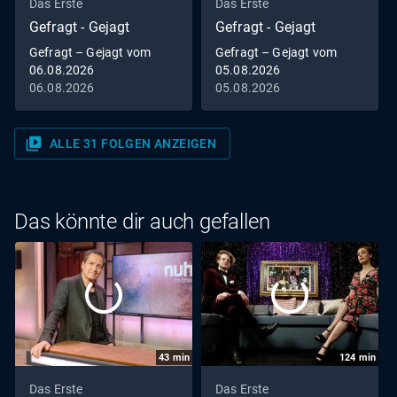
Das Erste
Das Erste
Gefragt - Gejagt
Gefragt - Gejagt
Gefragt – Gejagt vom
Gefragt – Gejagt vom
06.08.2026
05.08.2026
06.08.2026
05.08.2026
video_library
ALLE 31 FOLGEN ANZEIGEN
Das könnte dir auch gefallen
43
min
124
min
Das Erste
Das Erste