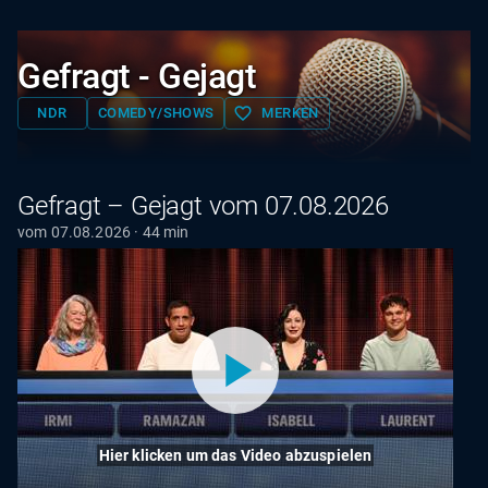
Gefragt - Gejagt
favorite_border
NDR
COMEDY/SHOWS
MERKEN
Gefragt – Gejagt vom 07.08.2026
vom 07.08.2026 · 44 min
Hier klicken um das Video abzuspielen