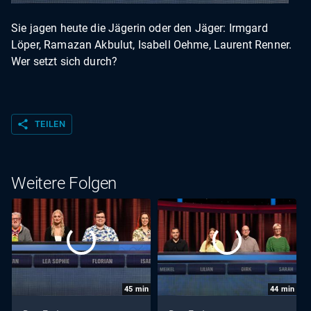
Sie jagen heute die Jägerin oder den Jäger: Irmgard
Löper, Ramazan Akbulut, Isabell Oehme, Laurent Renner.
Wer setzt sich durch?
share
TEILEN
Weitere Folgen
45
min
44
min