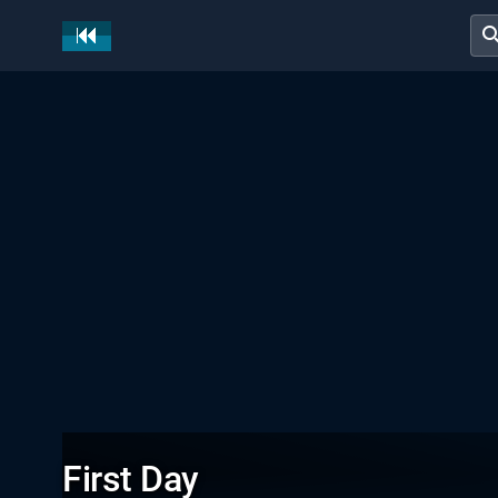
sear
First Day