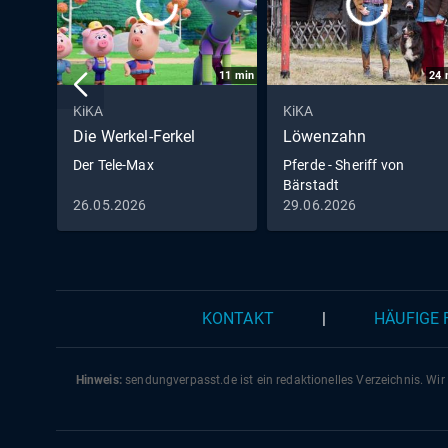
11
min
24
KiKA
KiKA
Die Werkel-Ferkel
Löwenzahn
Der Tele-Max
Pferde - Sheriff von
Bärstadt
26.05.2026
29.06.2026
KONTAKT
|
HÄUFIGE
Hinweis:
sendungverpasst.
de
ist ein redaktionelles Verzeichnis. Wir