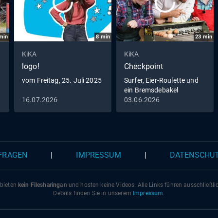
min
8
min
23
min
KiKA
KiKA
logo!
Checkpoint
vom Freitag, 25. Juli 2025
Surfer, Eier-Roulette und
ein Bremsdebakel
16.07.2026
03.06.2026
 FRAGEN
|
IMPRESSUM
|
DATENSCHU
 bieten
kein Filesharing
an und hosten keine Videos. Alle Links führen ausschließl
Details finden Sie in unserem
Impressum
.