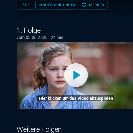
favorite_border
ZDF
KINDERSENDUNGEN
MERKEN
1. Folge
vom 03.06.2026 · 24 min
Hier klicken um das Video abzuspielen
Weitere Folgen