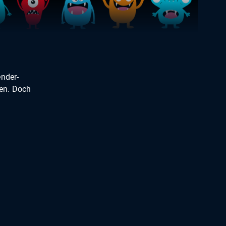
ender-
sen. Doch