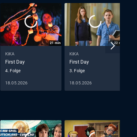
21
min
22
min
KiKA
KiKA
K
First Day
First Day
F
4. Folge
3. Folge
2
18.05.2026
18.05.2026
1