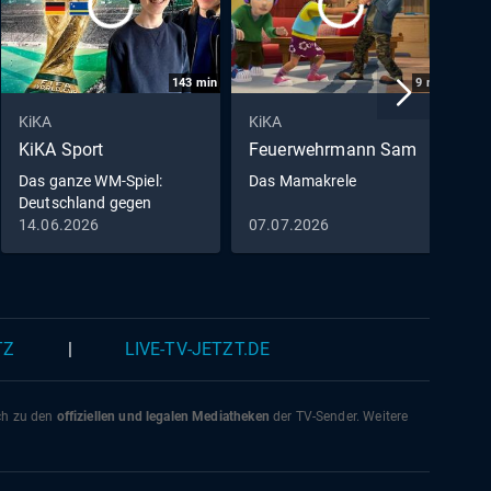
143
min
9
min
KiKA
KiKA
K
KiKA Sport
Feuerwehrmann Sam
D
M
Das ganze WM-Spiel:
Das Mamakrele
Deutschland gegen
D
Curaçao
14.06.2026
07.07.2026
0
0
TZ
|
LIVE-TV-JETZT.DE
ich zu den
offiziellen und legalen Mediatheken
der TV-Sender. Weitere