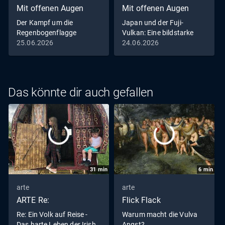
Mit offenen Augen
Mit offenen Augen
Der Kampf um die
Japan und der Fuji-
Regenbogenflagge
Vulkan: Eine bildstarke
Warnung
25.06.2026
24.06.2026
Das könnte dir auch gefallen
31
min
6
min
arte
arte
ARTE Re:
Flick Flack
Re: Ein Volk auf Reise -
Warum macht die Vulva
Das harte Leben der Irish
Angst?