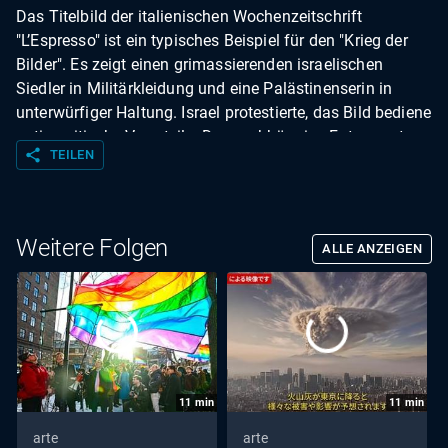
Das Titelbild der italienischen Wochenzeitschrift
"L’Espresso" ist ein typisches Beispiel für den "Krieg der
Bilder". Es zeigt einen grimassierenden israelischen
Siedler in Militärkleidung und eine Palästinenserin in
unterwürfiger Haltung. Israel protestierte, das Bild bediene
antisemitische Vorurteile. Der unabhängige Fotoreporter
share
TEILEN
Pietro Masturzo erklärt, in welchem Kontext ihm dieser
Schnappschuss im Westjordanland im Oktober 2025
gelang. Die Anthropologin Rebecca L. Stein analysiert,
wie Bilder, die Übergriffe von Siedlern im Westjordanland
Weitere Folgen
ALLE ANZEIGEN
dokumentieren, systematisch infrage gestellt und als
Manipulation gebrandmarkt werden.
11
min
11
min
arte
arte