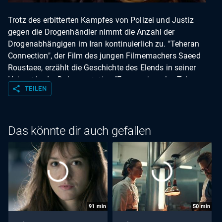
Trotz des erbitterten Kampfes von Polizei und Justiz
gegen die Drogenhändler nimmt die Anzahl der
Drogenabhängigen im Iran kontinuierlich zu. "Teheran
Connection", der Film des jungen Filmemachers Saeed
Roustaee, erzählt die Geschichte des Elends in seiner
Heimat.In der Dokumentation "Es war einmal … Teheran
share
TEILEN
Connection" beschäftigt sich Pierre-Olivier François mit
der Entstehungsgeschichte des Filmdramas. Dem Dreh
ging eine monatelange Recherchearbeit im Polizeiwesen
und bei den Justizbehörden voraus. Dabei stellte der
Das könnte dir auch gefallen
Regisseur Roustaee fest, dass der Drogenhandel die
iranische Gesellschaft unterwandert hat und nicht nur
erhebliche gesundheitliche Schäden verursacht, sondern
auch die Korruption befeuert. Anhand von Interviews mit
dem Filmemacher und seinem Team sowie Archivbildern,
unveröffentlichtem Material, Plänen und Modellen wird
91
min
50
min
deutlich, unter welch widrigen Umständen der Film