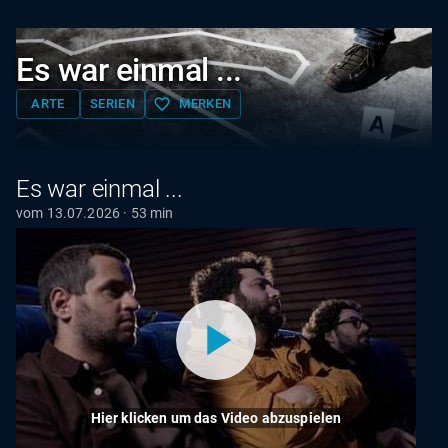
Es war einmal ...
favorite_border
ARTE
SERIEN
MERKEN
Es war einmal ...
vom 13.07.2026 · 53 min
Hier klicken um das Video abzuspielen