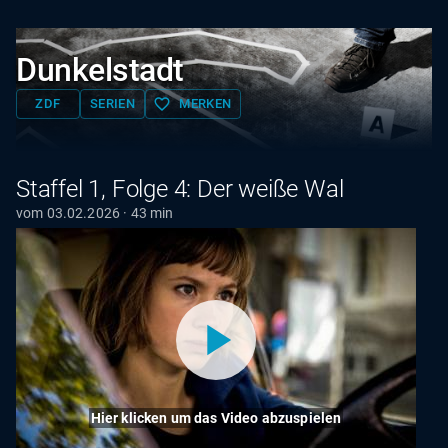
Dunkelstadt
favorite_border
ZDF
SERIEN
MERKEN
Staffel 1, Folge 4: Der weiße Wal
vom 03.02.2026 · 43 min
Hier klicken um das Video abzuspielen