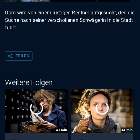
Doro wird von einem rüstigen Rentner aufgesucht, den die
Suche nach seiner verschollenen Schwägerin in die Stadt
führt.
share
TEILEN
Weitere Folgen
43
min
44
min