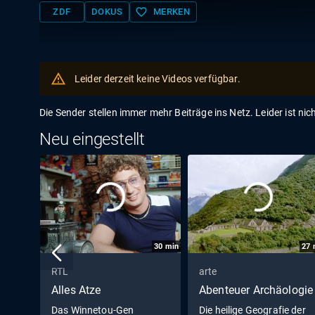
favorite_border
ZDF
DOKUS
MERKEN
Leider derzeit keine Videos verfügbar.
Die Sender stellen immer mehr Beiträge ins Netz. Leider ist nic
Neu eingestellt
30
min
27
RTL
arte
Alles Atze
Abenteuer Archäologie
Das Winnetou-Gen
Die heilige Geografie der