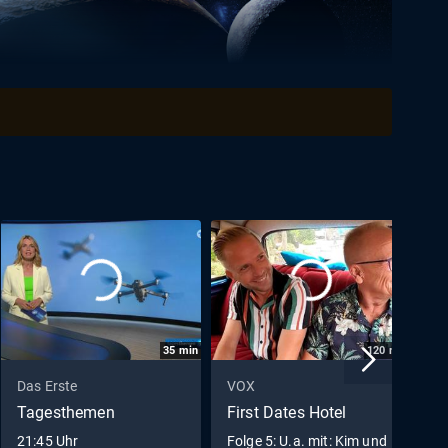
35
min
120
min
Das Erste
VOX
S
Tagesthemen
First Dates Hotel
W
21:45 Uhr
Folge 5: U.a. mit: Kim und
D