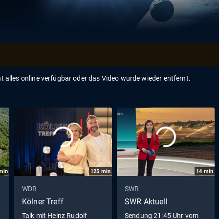
ht alles online verfügbar oder das Video wurde wieder entfernt.
min
125
min
14
min
WDR
SWR
Kölner Treff
SWR Aktuell
Talk mit Heinz Rudolf
Sendung 21:45 Uhr vom