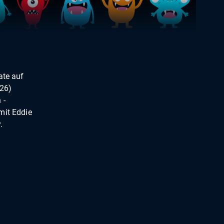
ate auf
(26)
 -
mit Eddie
.