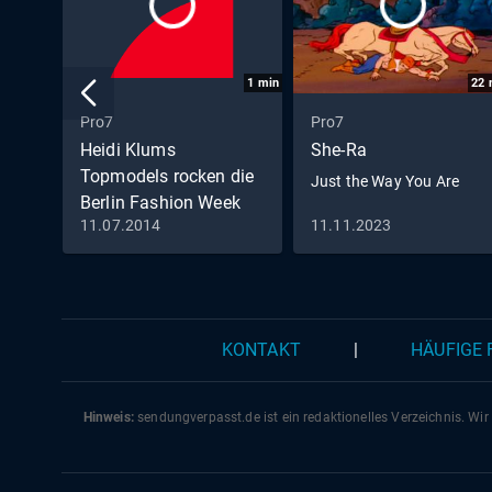
1
min
22
Pro7
Pro7
Heidi Klums
She-Ra
Topmodels rocken die
Just the Way You Are
Berlin Fashion Week
11.07.2014
11.11.2023
2014
KONTAKT
|
HÄUFIGE
Hinweis:
sendungverpasst.
de
ist ein redaktionelles Verzeichnis. Wir