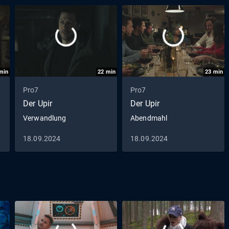
min
22
min
23
min
Pro7
Pro7
Der Upir
Der Upir
Verwandlung
Abendmahl
18.09.2024
18.09.2024