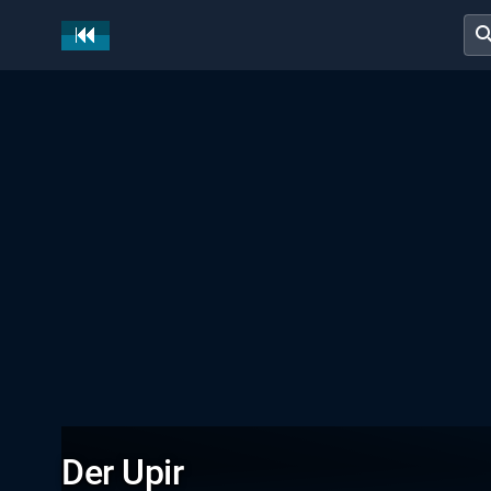
sear
Der Upir