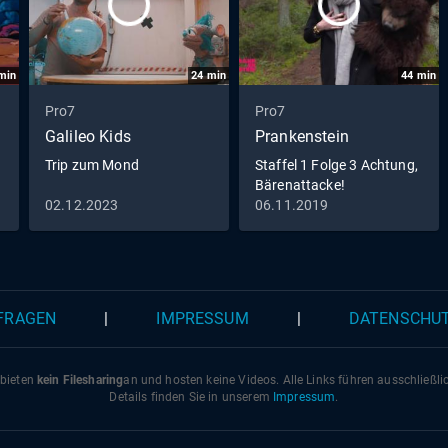
min
24
min
44
min
Pro7
Pro7
Galileo Kids
Prankenstein
Trip zum Mond
Staffel 1 Folge 3 Achtung,
Bärenattacke!
02.12.2023
06.11.2019
 FRAGEN
|
IMPRESSUM
|
DATENSCHU
 bieten
kein Filesharing
an und hosten keine Videos. Alle Links führen ausschließl
Details finden Sie in unserem
Impressum
.