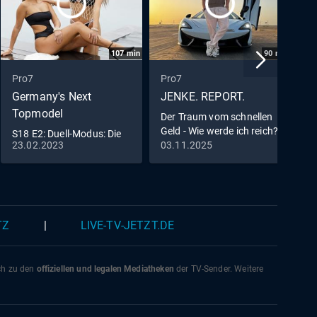
107
min
90
min
Pro7
Pro7
P
Germany's Next
JENKE. REPORT.
T
Topmodel
Der Traum vom schnellen
D
Geld - Wie werde ich reich?
Z
S18 E2: Duell-Modus: Die
e
23.02.2023
03.11.2025
1
Models stehen in direkter
Konkurrenz
TZ
|
LIVE-TV-JETZT.DE
ich zu den
offiziellen und legalen Mediatheken
der TV-Sender. Weitere