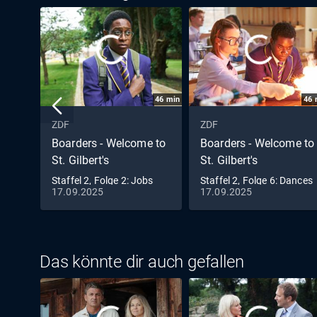
46
min
46
ZDF
ZDF
Boarders - Welcome to
Boarders - Welcome to
St. Gilbert's
St. Gilbert's
Staffel 2, Folge 2: Jobs
Staffel 2, Folge 6: Dances
17.09.2025
17.09.2025
& Jealousy
& Decisions
Das könnte dir auch gefallen