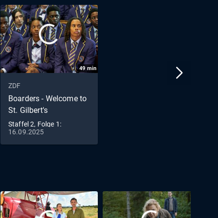
49
min
ZDF
Boarders - Welcome to
St. Gilbert's
Staffel 2, Folge 1:
16.09.2025
Piercings & Protests