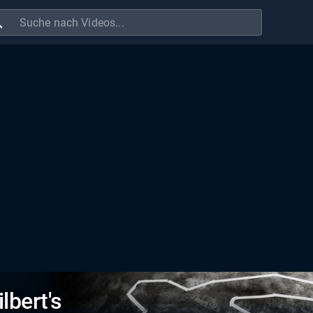
ch
lbert's