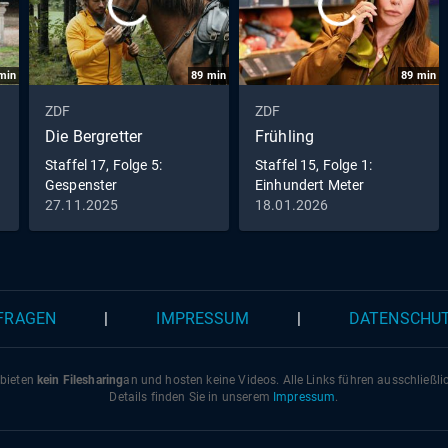
min
89
min
89
min
ZDF
ZDF
Die Bergretter
Frühling
Staffel 17, Folge 5:
Staffel 15, Folge 1:
Gespenster
Einhundert Meter
27.11.2025
18.01.2026
 FRAGEN
|
IMPRESSUM
|
DATENSCHU
 bieten
kein Filesharing
an und hosten keine Videos. Alle Links führen ausschließl
Details finden Sie in unserem
Impressum
.