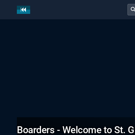
sear
Boarders - Welcome to St. Gi