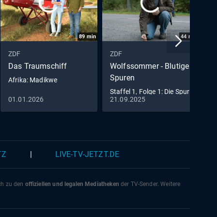
89
min
44
min
ZDF
ZDF
Z
Das Traumschiff
Wolfssommer - Blutige
R
Spuren
Afrika: Madikwe
E
Staffel 1, Folge 1: Die Spur
01.01.2026
21.09.2025
0
der Wölfe
TZ
|
LIVE-TV-JETZT.DE
ich zu den
offiziellen und legalen Mediatheken
der TV-Sender. Weitere