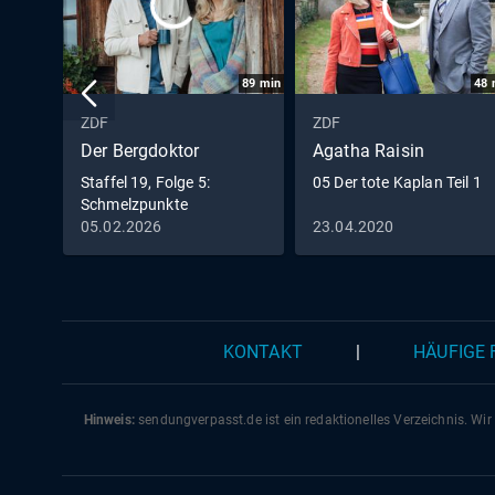
89
min
48
ZDF
ZDF
Der Bergdoktor
Agatha Raisin
Staffel 19, Folge 5:
05 Der tote Kaplan Teil 1
Schmelzpunkte
05.02.2026
23.04.2020
KONTAKT
|
HÄUFIGE
Hinweis:
sendungverpasst.
de
ist ein redaktionelles Verzeichnis. Wir