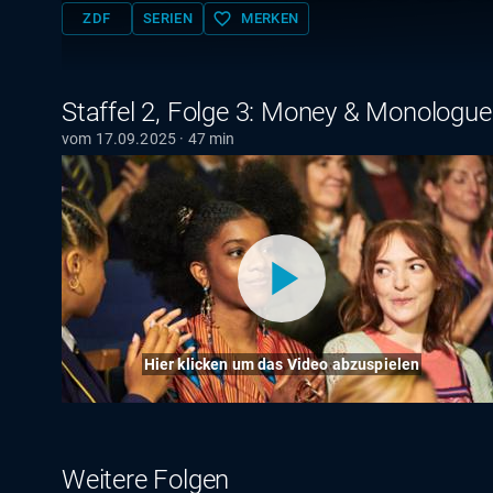
favorite_border
ZDF
SERIEN
MERKEN
Staffel 2, Folge 3: Money & Monologue
vom 17.09.2025 · 47 min
Hier klicken um das Video abzuspielen
Weitere Folgen