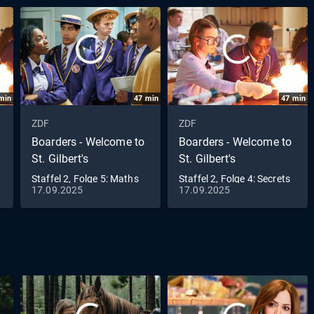
min
47
min
47
min
ZDF
ZDF
Boarders - Welcome to
Boarders - Welcome to
St. Gilbert's
St. Gilbert's
Staffel 2, Folge 5: Maths
Staffel 2, Folge 4: Secrets
17.09.2025
17.09.2025
& Mistakes
& Surprises