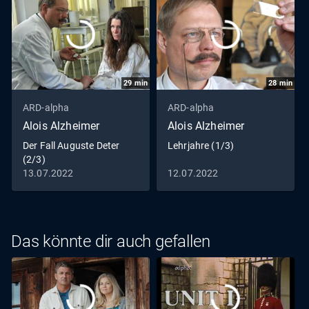
die Spur zu kommen. Außerdem informiert die Serie, wie
man eine Alzheimer Erkrankung erkennen kann und wo
Betroffene und Angehörige Unterstützung finden.
29
min
28
min
ARD-alpha
ARD-alpha
Alois Alzheimer
Alois Alzheimer
Der Fall Auguste Deter
Lehrjahre (1/3)
(2/3)
13.07.2022
12.07.2022
Das könnte dir auch gefallen