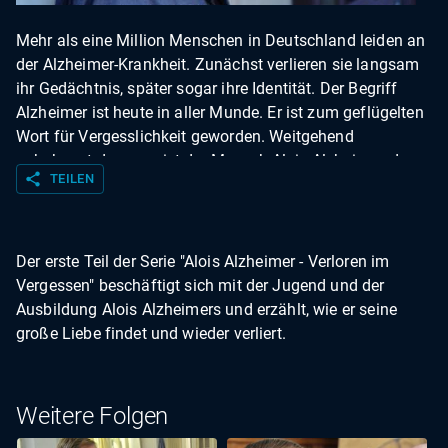
Mehr als eine Million Menschen in Deutschland leiden an
der Alzheimer-Krankheit. Zunächst verlieren sie langsam
ihr Gedächtnis, später sogar ihre Identität. Der Begriff
Alzheimer ist heute in aller Munde. Er ist zum geflügelten
Wort für Vergesslichkeit geworden. Weitgehend
unbekannt dagegen ist der Mensch Alois Alzheimer, der
share
TEILEN
diese Krankheit vor über hundert Jahren entdeckt hat. Im
zweiten Teil der Serie "Alois Alzheimer - Verloren im
Vergessen" begegnet der bayerische Arzt und Neurologe
in der Anstalt für Irre und Epileptische in Frankfurt
Der erste Teil der Serie "Alois Alzheimer - Verloren im
Auguste Deter, der Patientin, die seinen Namen
Vergessen" beschäftigt sich mit der Jugend und der
unsterblich machen wird. Auch Jahre später an seiner
Ausbildung Alois Alzheimers und erzählt, wie er seine
neuen Wirkungsstätte, der "Königlichen Psychiatrischen
große Liebe findet und wieder verliert.
Klinik" in München, wird Alzheimer seine Patientin aus
Frankfurt nicht vergessen. Denn er will nach ihrem Tod
unbedingt ihr Gehirn untersuchen, um der eigenartigen
Weitere Folgen
Krankheit, an der die erst 50-jährige Frau gelitten hat, auf