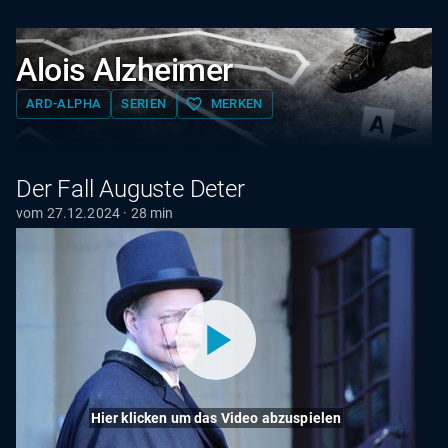
Alois Alzheimer
favorite_border
ARD-ALPHA
SERIEN
MERKEN
Der Fall Auguste Deter
vom 27.12.2024 · 28 min
Hier klicken um das Video abzuspielen