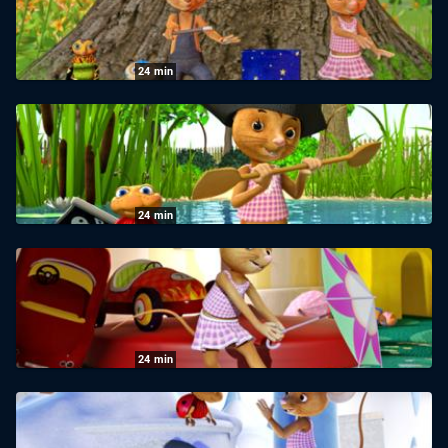
07.10.2024
|
ZDF
24
min
JoNaLu: Hokuspokus
04.10.2024
|
ZDF
24
min
JoNaLu: Der Piratenschatz
03.10.2024
|
ZDF
24
min
JoNaLu: Tanz auf dem Seil