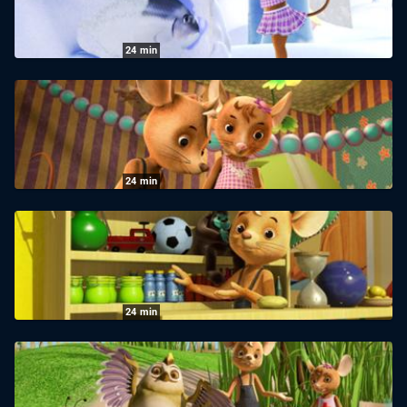
02.10.2024
|
ZDF
24
min
JoNaLu: Heiß und kalt
01.10.2024
|
ZDF
24
min
JoNaLu: Lu kann nicht schlafen
30.09.2024
|
ZDF
24
min
JoNaLu: Der Kaufladen