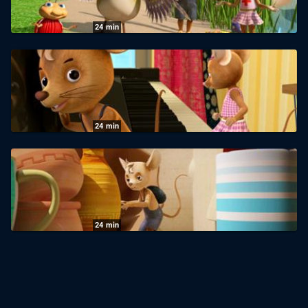
27.09.2024
|
ZDF
24
min
JoNaLu: Die Husteritis geht um
26.09.2024
|
ZDF
24
min
JoNaLu: Schöne Töne
25.09.2024
|
ZDF
24
min
JoNaLu: Wo ist Rosalie?
24.09.2024
|
ZDF