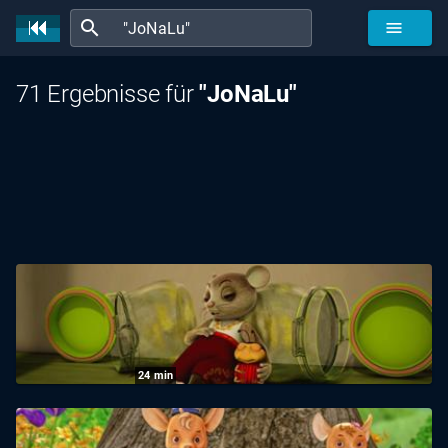
search
menu
71 Ergebnisse für
"JoNaLu"
24
min
JoNaLu: Apfelmus für die JoNaLus