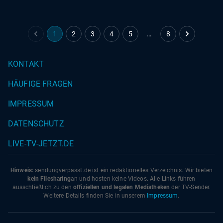
1
2
3
4
5
…
8
KONTAKT
HÄUFIGE FRAGEN
IMPRESSUM
DATENSCHUTZ
LIVE-TV-JETZT.DE
Hinweis:
sendungverpasst.
de
ist ein redaktionelles Verzeichnis. Wir bieten
kein Filesharing
an und hosten keine Videos. Alle Links führen
ausschließlich zu den
offiziellen und legalen Mediatheken
der TV-Sender.
Weitere Details finden Sie in unserem
Impressum
.