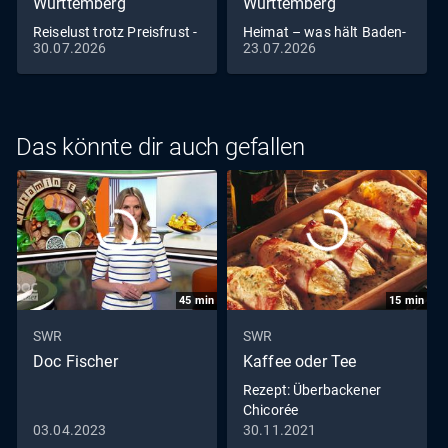
Württemberg
Württemberg
Reiselust trotz Preisfrust -
Heimat – was hält Baden-
30.07.2026
23.07.2026
Urlaubszeit in Baden-
Württemberg zusammen?
Württemberg
Das könnte dir auch gefallen
45
min
15
min
SWR
SWR
Doc Fischer
Kaffee oder Tee
Rezept: Überbackener
Chicorée
03.04.2023
30.11.2021