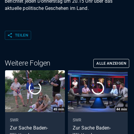
berichtet jeden Donnerstag um 20.15 Uhr über das
aktuelle politische Geschehen im Land.
share
TEILEN
Weitere Folgen
ALLE ANZEIGEN
45
min
44
min
SWR
SWR
Zur Sache Baden-
Zur Sache Baden-