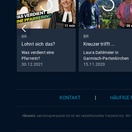
11
min
28
BR
BR
Lohnt sich das?
Kreuzer trifft ...
Was verdient eine
Laura Dahlmeier in
Pfarrerin?
Garmisch-Partenkirchen
30.12.2021
15.11.2020
KONTAKT
|
HÄUFIGE
Hinweis:
sendungverpasst.
de
ist ein redaktionelles Verzeichnis. Wir