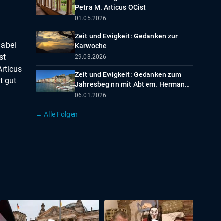
Petra M. Articus OCist
01.05.2026
Zeit und Ewigkeit: Gedanken zur
Dabei
Karwoche
st
29.03.2026
Articus
Zeit und Ewigkeit: Gedanken zum
t gut
Jahresbeginn mit Abt em. Hermann
Josef Kugler OPraem
06.01.2026
→ Alle Folgen