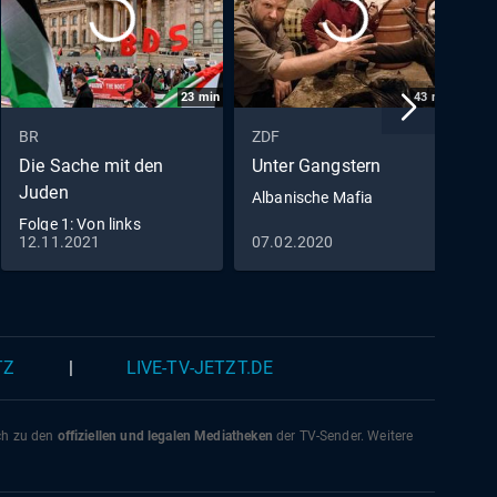
23
min
43
min
BR
ZDF
B
Die Sache mit den
Unter Gangstern
D
Juden
Albanische Mafia
M
G
Folge 1: Von links
12.11.2021
07.02.2020
0
(S01/E01)
TZ
|
LIVE-TV-JETZT.DE
ich zu den
offiziellen und legalen Mediatheken
der TV-Sender. Weitere