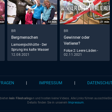
min
13
min
21
min
BR
BR
Bergmenschen
Gewinner oder
Verlierer?
Lamsenjochhütte - Der
Sprung ins kalte Wasser
Folge 2: Leere Läden -
(S06/E01)
12.08.2021
02.11.2021
neue Chancen (S01/E02)
 FRAGEN
|
IMPRESSUM
|
DATENSCHU
 bieten
kein Filesharing
an und hosten keine Videos. Alle Links führen ausschließl
Details finden Sie in unserem
Impressum
.