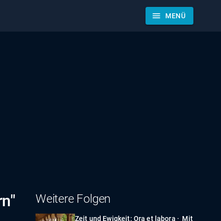
menu
MENÜ
rn"
Weitere Folgen
Zeit und Ewigkeit: Ora et labora · Mit