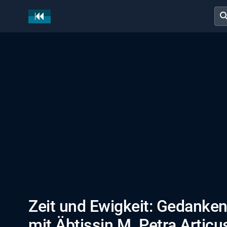
sear
Zeit und Ewigkeit: Gedanken
mit Äbtissin M. Petra Articu