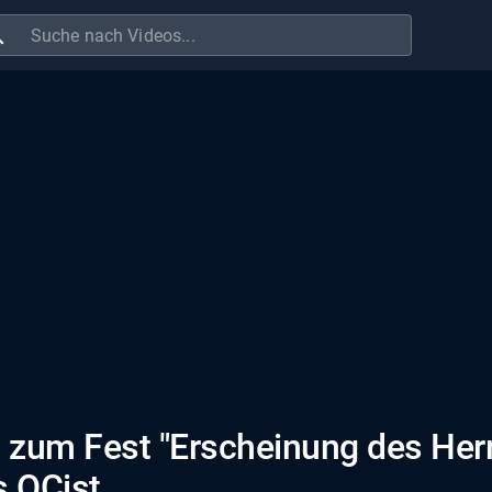
ch
 zum Fest "Erscheinung des Her
s OCist