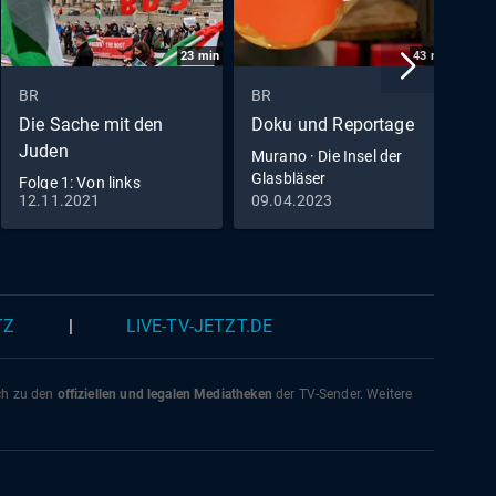
23
min
43
min
BR
BR
B
Die Sache mit den
Doku und Reportage
7
Juden
Murano · Die Insel der
D
Glasbläser
Folge 1: Von links
12.11.2021
09.04.2023
1
(S01/E01)
TZ
|
LIVE-TV-JETZT.DE
ich zu den
offiziellen und legalen Mediatheken
der TV-Sender. Weitere