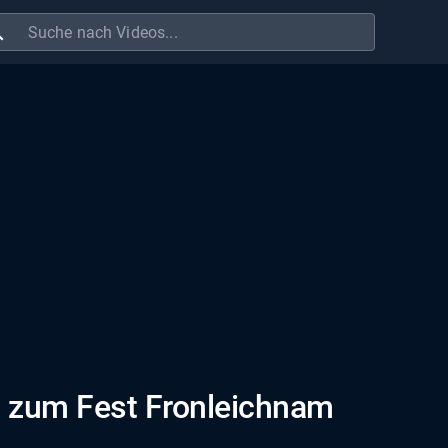
ch
n zum Fest Fronleichnam