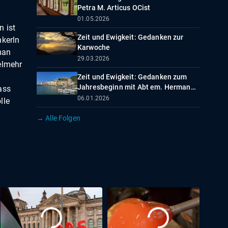
Petra M. Articus OCist
01.05.2026
n ist
Zeit und Ewigkeit: Gedanken zur
nkerln
Karwoche
man
29.03.2026
elmehr
.
Zeit und Ewigkeit: Gedanken zum
Jahresbeginn mit Abt em. Hermann
ass
Josef Kugler OPraem
06.01.2026
lle
→ Alle Folgen
el, die
gen