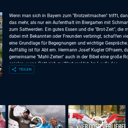
Wenn man sich in Bayern zum "Brotzeitmachen" trifft, dan
das mehr, als nur ein Aufenthalt im Biergarten mit Schma
zum Sattwerden. Ein gutes Essen und die "Brot-Zeit", die 
dabei mit Bekannten oder Freunden verbringt, schaffen vi
eine Grundlage für Begegnungen und wichtige Gespräche
Auffällig ist für Abt em. Hermann Josef Kugler OPraem, d
gemeinsame "Mahl-Zeiten" auch in der Bibel eine große Ro
spielen, wenn Gott sich zu Wort meldet. Im Laufe des
share
TEILEN
Kirchenjahres nehmen Christinnen und Christen gerade
deswegen an Fronleichnam Brot und Wein als himmlische
Speise in den Blick. Für Abt Kugler sind das die Lebensmitt
nachhaltig sättigen, wenn Frauen und Männer zu lebendi
Geschmacksträgern einer göttlichen Nahrung für ihre
Mitmenschen werden wollen.