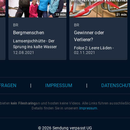
min
13
min
21
min
BR
BR
Bergmenschen
Gewinner oder
Verlierer?
Lamsenjochhütte - Der
Sprung ins kalte Wasser
Folge 2: Leere Läden -
(S06/E01)
12.08.2021
02.11.2021
neue Chancen (S01/E02)
 FRAGEN
|
IMPRESSUM
|
DATENSCHU
 bieten
kein Filesharing
an und hosten keine Videos. Alle Links führen ausschließl
Details finden Sie in unserem
Impressum
.
© 2026 Sendung verpasst UG