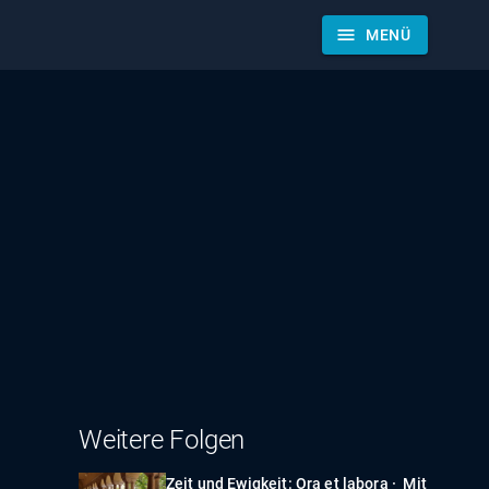
menu
MENÜ
Weitere Folgen
Zeit und Ewigkeit: Ora et labora · Mit