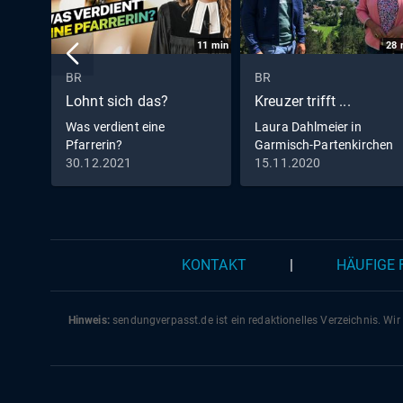
11
min
28
BR
BR
Lohnt sich das?
Kreuzer trifft ...
Was verdient eine
Laura Dahlmeier in
Pfarrerin?
Garmisch-Partenkirchen
30.12.2021
15.11.2020
KONTAKT
|
HÄUFIGE
Hinweis:
sendungverpasst.
de
ist ein redaktionelles Verzeichnis. Wir